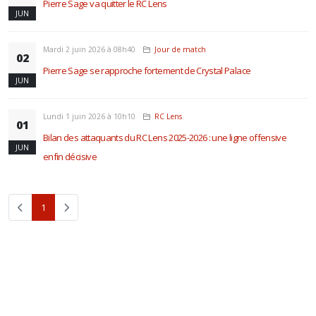
Pierre Sage va quitter le RC Lens
JUN
Mardi 2 juin 2026 à 08h40
Jour de match
02
Pierre Sage se rapproche fortement de Crystal Palace
JUN
Lundi 1 juin 2026 à 10h10
RC Lens
01
Bilan des attaquants du RC Lens 2025-2026 : une ligne offensive
JUN
enfin décisive
(current)
1