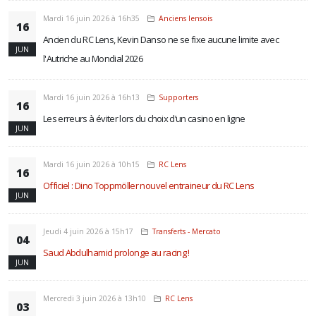
Mardi 16 juin 2026 à 16h35
Anciens lensois
16
Ancien du RC Lens, Kevin Danso ne se fixe aucune limite avec
JUN
l'Autriche au Mondial 2026
Mardi 16 juin 2026 à 16h13
Supporters
16
Les erreurs à éviter lors du choix d’un casino en ligne
JUN
Mardi 16 juin 2026 à 10h15
RC Lens
16
Officiel : Dino Toppmöller nouvel entraineur du RC Lens
JUN
Jeudi 4 juin 2026 à 15h17
Transferts - Mercato
04
Saud Abdulhamid prolonge au racing !
JUN
Mercredi 3 juin 2026 à 13h10
RC Lens
03