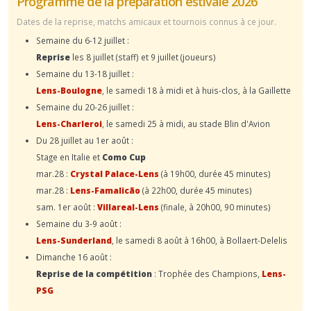
Programme de la préparation estivale 2026
Dates de la reprise, matchs amicaux et tournois connus à ce jour.
Semaine du 6-12 juillet :
Reprise
les 8 juillet (staff) et 9 juillet (joueurs)
Semaine du 13-18 juillet :
Lens-Boulogne
, le samedi 18 à midi et à huis-clos, à la Gaillette
Semaine du 20-26 juillet :
Lens-Charleroi
, le samedi 25 à midi, au stade Blin d'Avion
Du 28 juillet au 1er août :
Stage en Italie et
Como Cup
mar.28 :
Crystal Palace-Lens
(à 19h00, durée 45 minutes)
mar.28 :
Lens-Famalicão
(à 22h00, durée 45 minutes)
sam. 1er août :
Villareal-Lens
(finale, à 20h00, 90 minutes)
Semaine du 3-9 août :
Lens-Sunderland
, le samedi 8 août à 16h00, à Bollaert-Delelis
Dimanche 16 août :
Reprise de la compétition
: Trophée des Champions,
Lens-
PSG