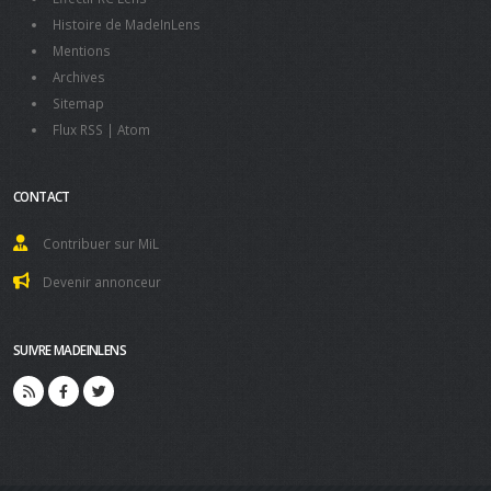
Histoire de MadeInLens
Mentions
Archives
Sitemap
Flux RSS
|
Atom
CONTACT
Contribuer sur MiL
Devenir annonceur
SUIVRE MADEINLENS