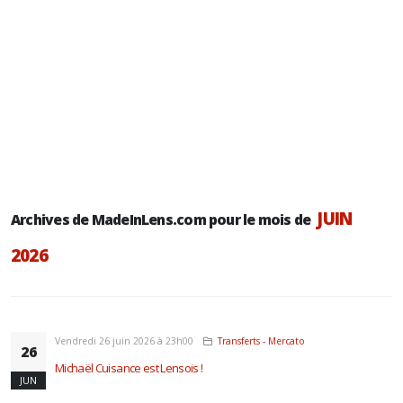
JUIN
Archives de MadeInLens.com pour le mois de
2026
Vendredi 26 juin 2026 à 23h00
Transferts - Mercato
26
Michaël Cuisance est Lensois !
JUN