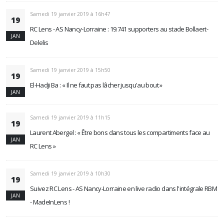
Samedi 19 janvier 2019 à 16h47
19
RC Lens - AS Nancy-Lorraine : 19.741 supporters au stade Bollaert-
JAN
Delelis
Samedi 19 janvier 2019 à 15h50
19
El-Hadji Ba : « Il ne faut pas lâcher jusqu'au bout »
JAN
Samedi 19 janvier 2019 à 11h15
19
Laurent Abergel : « Être bons dans tous les compartiments face au
JAN
RC Lens »
Samedi 19 janvier 2019 à 10h30
19
Suivez RC Lens - AS Nancy-Lorraine en live radio dans l'intégrale RBM
JAN
- MadeInLens !