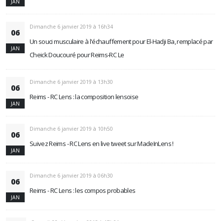
JAN
Dimanche 6 janvier 2019 à 16h34
06
Un souci musculaire à l'échauffement pour El-Hadji Ba, remplacé par
JAN
Cheick Doucouré pour Reims-RC Le
Dimanche 6 janvier 2019 à 13h30
06
Reims - RC Lens : la composition lensoise
JAN
Dimanche 6 janvier 2019 à 10h50
06
Suivez Reims - RC Lens en live tweet sur MadeInLens !
JAN
Dimanche 6 janvier 2019 à 06h30
06
Reims - RC Lens : les compos probables
JAN