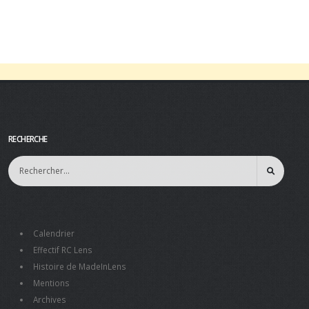
RECHERCHE
Calendrier
Effectif RC Lens
Histoire de MadeInLens
Mentions
Archives