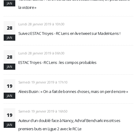
JAN
la victoire »
Lundi 28 janvier 2019 à 10h30
28
Suivez ESTAC Troyes - RC Lens en live tweet sur MadeInLens !
JAN
Lundi 28 janvier 2019 à 06h30
28
ESTAC Troyes - RC Lens : les compos probables
JAN
Samedi 19 janvier 2019 à 17h10
19
Alexis Busin : « On a fait de bonnes choses, mais on perd encore »
JAN
Samedi 19 janvier 2019 à 16h50
19
Auteur d'un doublé face à Nancy, Achraf Bencharki inscrit ses
JAN
premiers buts en Ligue 2 avec le RC Le