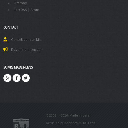
Sitemap
Flux RSS
|
Atom
CONTACT
Contribuer sur MiL
Devenir annonceur
SUIVRE MADEINLENS
© 2006 — 2026. Made in Lens.
Actualité et données du RC Lens.