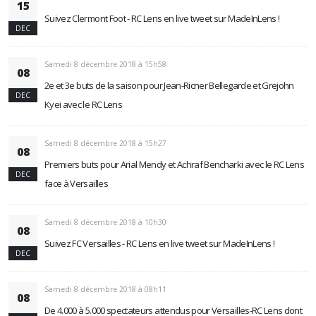
15
Suivez Clermont Foot - RC Lens en live tweet sur MadeInLens !
DEC
Samedi 8 décembre 2018 à 15h58
08
2e et 3e buts de la saison pour Jean-Ricner Bellegarde et Grejohn
DEC
Kyei avec le RC Lens
Samedi 8 décembre 2018 à 15h27
08
Premiers buts pour Arial Mendy et Achraf Bencharki avec le RC Lens
DEC
face à Versailles
Samedi 8 décembre 2018 à 10h30
08
Suivez FC Versailles - RC Lens en live tweet sur MadeInLens !
DEC
Samedi 8 décembre 2018 à 08h11
08
De 4.000 à 5.000 spectateurs attendus pour Versailles-RC Lens dont