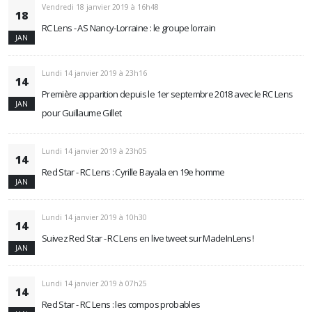
Vendredi 18 janvier 2019 à 16h48
18
RC Lens - AS Nancy-Lorraine : le groupe lorrain
JAN
Lundi 14 janvier 2019 à 23h16
14
Première apparition depuis le 1er septembre 2018 avec le RC Lens
JAN
pour Guillaume Gillet
Lundi 14 janvier 2019 à 23h05
14
Red Star - RC Lens : Cyrille Bayala en 19e homme
JAN
Lundi 14 janvier 2019 à 10h30
14
Suivez Red Star - RC Lens en live tweet sur MadeInLens !
JAN
Lundi 14 janvier 2019 à 07h25
14
Red Star - RC Lens : les compos probables