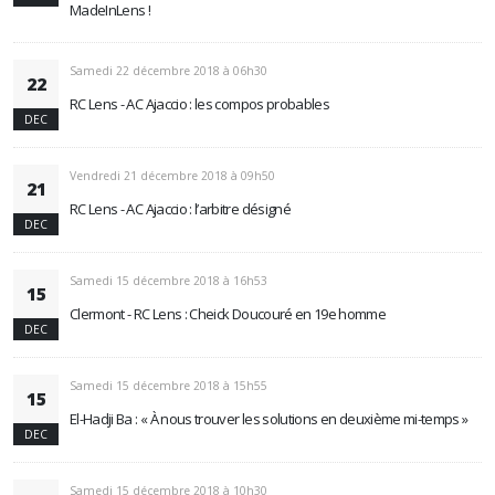
MadeInLens !
Samedi 22 décembre 2018 à 06h30
22
RC Lens - AC Ajaccio : les compos probables
DEC
Vendredi 21 décembre 2018 à 09h50
21
RC Lens - AC Ajaccio : l’arbitre désigné
DEC
Samedi 15 décembre 2018 à 16h53
15
Clermont - RC Lens : Cheick Doucouré en 19e homme
DEC
Samedi 15 décembre 2018 à 15h55
15
El-Hadji Ba : « À nous trouver les solutions en deuxième mi-temps »
DEC
Samedi 15 décembre 2018 à 10h30