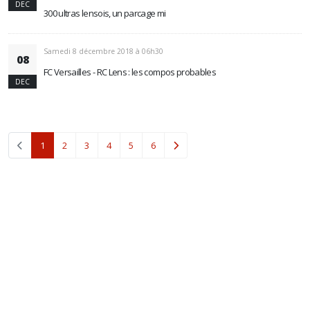
DEC
300 ultras lensois, un parcage mi
Samedi 8 décembre 2018 à 06h30
08
FC Versailles - RC Lens : les compos probables
DEC
(current)
1
2
3
4
5
6