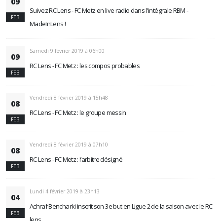
09
Suivez RC Lens - FC Metz en live radio dans l'intégrale RBM -
FEB
MadeInLens !
Samedi 9 février 2019 à 06h00
09
RC Lens - FC Metz : les compos probables
FEB
Vendredi 8 février 2019 à 15h48
08
RC Lens - FC Metz : le groupe messin
FEB
Vendredi 8 février 2019 à 07h10
08
RC Lens - FC Metz : l’arbitre désigné
FEB
Lundi 4 février 2019 à 23h13
04
Achraf Bencharki inscrit son 3e but en Ligue 2 de la saison avec le RC
FEB
lens