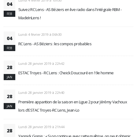
Lundi 4 février 2019 à 10h30
04
Suivez RC Lens - AS Béziers en live radio dans l'intégrale RBM -
FEB
MadeInLens !
Lundi 4 février 2019 à 06h30
04
RC Lens - AS Béziers : les compos probables
FEB
Lundi 28 janvier 2019 à 22h42
28
ESTAC Troyes - RC Lens : Cheick Doucouré en 19e homme
JAN
Lundi 28 janvier 2019 à 22h40
28
Première apparition de la saison en Ligue 2 pour Jérémy Vachoux
JAN
lors d'ESTAC Troyes-RC Lens, Jean-Lo
Lundi 28 janvier 2019 à 21h44
28
Yannick Gomis : « Si on continue avec cette maîtrise, on peut obtenir