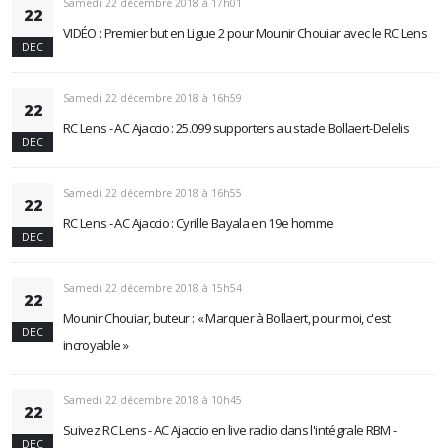
Samedi 22 décembre 2018 à 17h01
22
VIDÉO : Premier but en Ligue 2 pour Mounir Chouiar avec le RC Lens
DEC
Samedi 22 décembre 2018 à 16h59
22
RC Lens - AC Ajaccio : 25.099 supporters au stade Bollaert-Delelis
DEC
Samedi 22 décembre 2018 à 16h55
22
RC Lens - AC Ajaccio : Cyrille Bayala en 19e homme
DEC
Samedi 22 décembre 2018 à 15h54
22
Mounir Chouiar, buteur : « Marquer à Bollaert, pour moi, c'est
DEC
incroyable »
Samedi 22 décembre 2018 à 10h45
22
Suivez RC Lens - AC Ajaccio en live radio dans l'intégrale RBM -
DEC