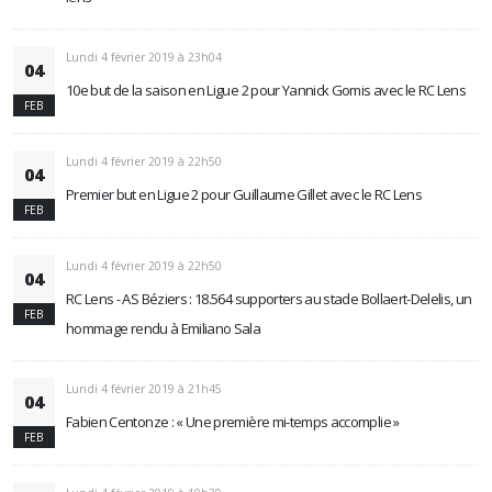
Lundi 4 février 2019 à 23h04
04
10e but de la saison en Ligue 2 pour Yannick Gomis avec le RC Lens
FEB
Lundi 4 février 2019 à 22h50
04
Premier but en Ligue 2 pour Guillaume Gillet avec le RC Lens
FEB
Lundi 4 février 2019 à 22h50
04
RC Lens - AS Béziers : 18.564 supporters au stade Bollaert-Delelis, un
FEB
hommage rendu à Emiliano Sala
Lundi 4 février 2019 à 21h45
04
Fabien Centonze : « Une première mi-temps accomplie »
FEB