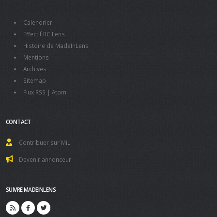
Calendrier
Effectif RC Lens
Histoire de MadeInLens
Mentions
Archives
Sitemap
Flux RSS
|
Atom
CONTACT
Contribuer sur MiL
Devenir annonceur
SUIVRE MADEINLENS