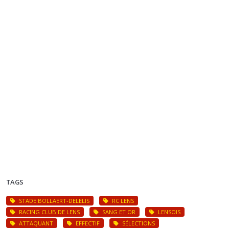
TAGS
STADE BOLLAERT-DELELIS
RC LENS
RACING CLUB DE LENS
SANG ET OR
LENSOIS
ATTAQUANT
EFFECTIF
SÉLECTIONS