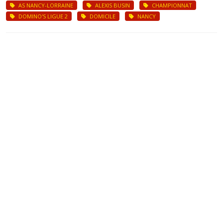
AS NANCY-LORRAINE
ALEXIS BUSIN
CHAMPIONNAT
DOMINO'S LIGUE 2
DOMICILE
NANCY