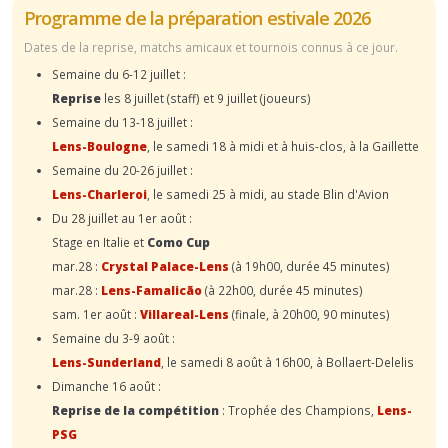
Programme de la préparation estivale 2026
Dates de la reprise, matchs amicaux et tournois connus à ce jour.
Semaine du 6-12 juillet :
Reprise
les 8 juillet (staff) et 9 juillet (joueurs)
Semaine du 13-18 juillet :
Lens-Boulogne
, le samedi 18 à midi et à huis-clos, à la Gaillette
Semaine du 20-26 juillet :
Lens-Charleroi
, le samedi 25 à midi, au stade Blin d'Avion
Du 28 juillet au 1er août :
Stage en Italie et
Como Cup
mar.28 :
Crystal Palace-Lens
(à 19h00, durée 45 minutes)
mar.28 :
Lens-Famalicão
(à 22h00, durée 45 minutes)
sam. 1er août :
Villareal-Lens
(finale, à 20h00, 90 minutes)
Semaine du 3-9 août :
Lens-Sunderland
, le samedi 8 août à 16h00, à Bollaert-Delelis
Dimanche 16 août :
Reprise de la compétition
: Trophée des Champions,
Lens-
PSG