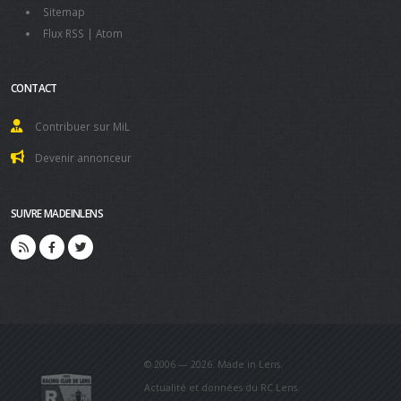
Sitemap
Flux RSS
|
Atom
CONTACT
Contribuer sur MiL
Devenir annonceur
SUIVRE MADEINLENS
© 2006 — 2026. Made in Lens.
Actualité et données du RC Lens.