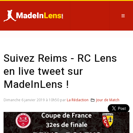
Suivez Reims - RC Lens
en live tweet sur
MadeInLens !
Dimanche 6 janvier 2019 à 10h50 par
La Rédaction
Jour de Match