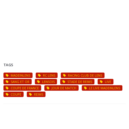
TAGS
MADEINLENS
RC LENS
RACING CLUB DE LENS
SANG ET OR
LENSOIS
STADE DE REIMS
LIVE
COUPE DE FRANCE
JOUR DE MATCH
LE LIVE MADEINLENS
COUPE
REIMS