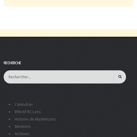
RECHERCHE
Calendrier
Effectif RC Lens
Histoire de MadeInLens
Mentions
Archives