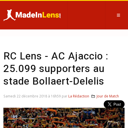
RC Lens - AC Ajaccio :
25.099 supporters au
stade Bollaert-Delelis
Samedi 22 décembre 2018 à 16h59 par
La Rédaction
Jour de Match