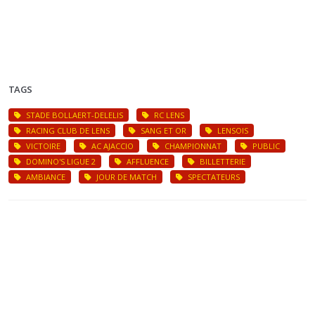
TAGS
STADE BOLLAERT-DELELIS
RC LENS
RACING CLUB DE LENS
SANG ET OR
LENSOIS
VICTOIRE
AC AJACCIO
CHAMPIONNAT
PUBLIC
DOMINO'S LIGUE 2
AFFLUENCE
BILLETTERIE
AMBIANCE
JOUR DE MATCH
SPECTATEURS