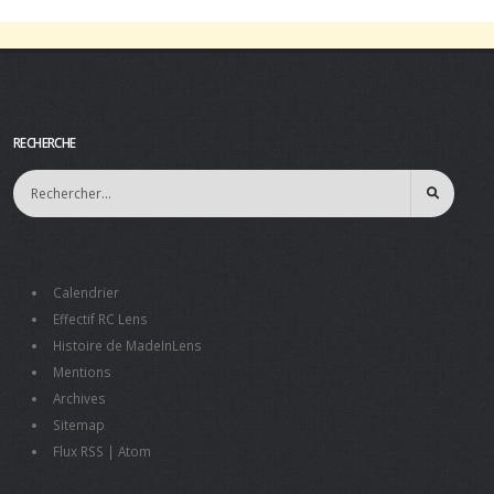
RECHERCHE
Calendrier
Effectif RC Lens
Histoire de MadeInLens
Mentions
Archives
Sitemap
Flux RSS
|
Atom