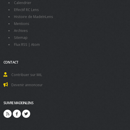
Calendrier
Effectif RC Lens
Histoire de MadeInLens
Mentions
Archives
Sitemap
Flux RSS
|
Atom
CONTACT
Contribuer sur MiL
Devenir annonceur
SUIVRE MADEINLENS