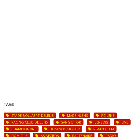
TAGS
STADE BOLLAERT-DELELIS
MADEINLENS
RC LENS
RACING CLUB DE LENS
SANG ET OR
LENSOIS
LIVE
CHAMPIONNAT
DOMINO'S LIGUE 2
RBM 99.6 FM
DOMICILE
AS BÉZIERS
PARTENAIRE
RADIO