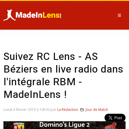
Suivez RC Lens - AS
Béziers en live radio dans
l'intégrale RBM -
MadeInLens !
Lundi 4 février 2019 à 10h30 par
La Rédaction
Jour de Match