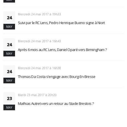
Mercredi 24 mai 2017 à 19h33
24
Suivi par le RC Lens, Pedro Henrique Bueno signe à Niort
MAY
Mercredi 24 mai 2017 à 16h43
24
Après 6 mois au RC Lens, Daniel Oparé vers Birmingham ?
MAY
Mercredi 24 mai 2017 à 16h38
24
Thomas Da Costa s'engage avec Bourg-En-Bresse
MAY
Mardi 23 mai 2017 à 20h20
23
Mathias Autret vers un retour au Stade Brestois ?
MAY