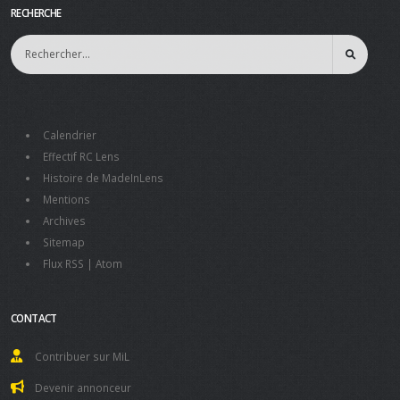
RECHERCHE
Calendrier
Effectif RC Lens
Histoire de MadeInLens
Mentions
Archives
Sitemap
Flux RSS
|
Atom
CONTACT
Contribuer sur MiL
Devenir annonceur