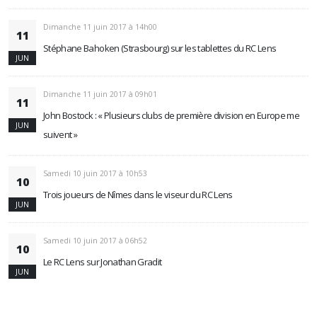
Dimanche 11 juin 2017 à 14h00
11
Stéphane Bahoken (Strasbourg) sur les tablettes du RC Lens
JUN
Dimanche 11 juin 2017 à 09h01
11
John Bostock : « Plusieurs clubs de première division en Europe me
JUN
suivent »
Samedi 10 juin 2017 à 10h53
10
Trois joueurs de Nîmes dans le viseur du RC Lens
JUN
Samedi 10 juin 2017 à 06h52
10
Le RC Lens sur Jonathan Gradit
JUN