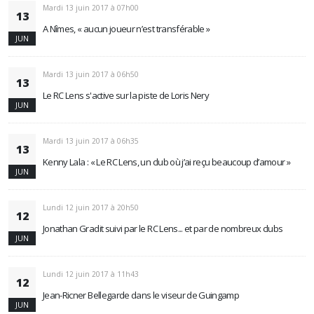
Mardi 13 juin 2017 à 07h00
13
A Nîmes, « aucun joueur n’est transférable »
JUN
Mardi 13 juin 2017 à 06h50
13
Le RC Lens s'active sur la piste de Loris Nery
JUN
Mardi 13 juin 2017 à 06h35
13
Kenny Lala : « Le RC Lens, un club où j’ai reçu beaucoup d’amour »
JUN
Lundi 12 juin 2017 à 20h50
12
Jonathan Gradit suivi par le RC Lens... et par de nombreux clubs
JUN
Lundi 12 juin 2017 à 11h43
12
Jean-Ricner Bellegarde dans le viseur de Guingamp
JUN