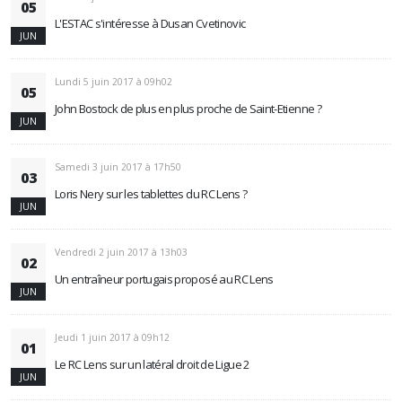
05
L'ESTAC s'intéresse à Dusan Cvetinovic
JUN
Lundi 5 juin 2017 à 09h02
05
John Bostock de plus en plus proche de Saint-Etienne ?
JUN
Samedi 3 juin 2017 à 17h50
03
Loris Nery sur les tablettes du RC Lens ?
JUN
Vendredi 2 juin 2017 à 13h03
02
Un entraîneur portugais proposé au RC Lens
JUN
Jeudi 1 juin 2017 à 09h12
01
Le RC Lens sur un latéral droit de Ligue 2
JUN