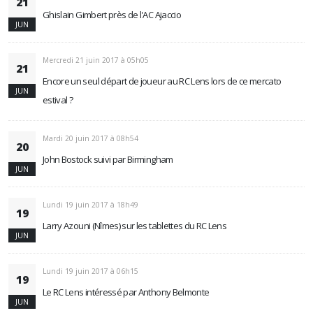
21
Ghislain Gimbert près de l'AC Ajaccio
JUN
Mercredi 21 juin 2017 à 05h05
21
Encore un seul départ de joueur au RC Lens lors de ce mercato
JUN
estival ?
Mardi 20 juin 2017 à 08h54
20
John Bostock suivi par Birmingham
JUN
Lundi 19 juin 2017 à 18h49
19
Larry Azouni (Nîmes) sur les tablettes du RC Lens
JUN
Lundi 19 juin 2017 à 06h15
19
Le RC Lens intéressé par Anthony Belmonte
JUN