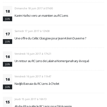
Dimanche 18 juin 2017 à 07h00
18
Karim Hafez vers un maintien au RC Lens
JUN
Samedi 17 juin 2017 à 12h08
17
Une offre du Celtic Glasgow pour Jean-Kévin Duverne ?
JUN
Vendredi 16 juin 2017 à 17h21
16
Un retour au RC Lens de Lalaïna Nomenjanahary évoqué
JUN
Vendredi 16 juin 2017 à 11h47
16
Nadjib Baouia du RC Lens à Cholet
JUN
Jeudi 15 juin 2017 à 16h13
15
Abdoul Ba quitte le RC Lens pour l'AJ Auxerre