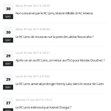
Mardi 30 mai 2017 à 10h36
30
Non conservé par le RC Lens, Marvin Milville à l'AC Amiens
MAY
Mardi 30 mai 2017 à 09h44
30
Le RC Lens de nouveau sur la piste de Lakdar Boussaha ?
MAY
Lundi 29 mai 2017 à 12h21
29
Après un an au RC Lens, un retour au PSG pour Nicolas Douchez ?
MAY
Lundi 29 mai 2017 à 07h04
29
Le RC Lens aimerait prolonger Kenny Lala, dans le viseur de Caen
MAY
Samedi 27 mai 2017 à 17h13
27
Le RC Lens intéressé par Kamel Chergui ?
MAY