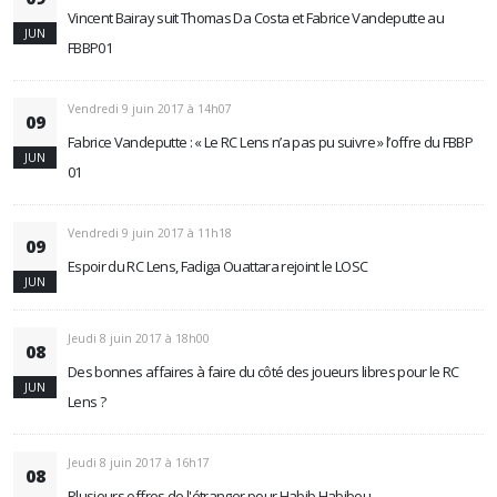
Vincent Bairay suit Thomas Da Costa et Fabrice Vandeputte au
JUN
FBBP01
Vendredi 9 juin 2017 à 14h07
09
Fabrice Vandeputte : « Le RC Lens n’a pas pu suivre » l’offre du FBBP
JUN
01
Vendredi 9 juin 2017 à 11h18
09
Espoir du RC Lens, Fadiga Ouattara rejoint le LOSC
JUN
Jeudi 8 juin 2017 à 18h00
08
Des bonnes affaires à faire du côté des joueurs libres pour le RC
JUN
Lens ?
Jeudi 8 juin 2017 à 16h17
08
Plusieurs offres de l'étranger pour Habib Habibou