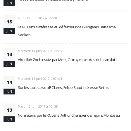
JUN
Jeudi 15 juin 2017 à 06h00
15
Le RC Lens s'intéresse au défenseur de Guingamp Baissama
JUN
Sankoh
Mercredi 14 juin 2017 à 18h19
14
Abdellah Zoubir suivi par Metz, Guingamp et des clubs anglais
JUN
Mercredi 14 juin 2017 à 07h21
14
Sur les tablettes du RC Lens, Felipe Saad intéresse Reims
JUN
Mardi 13 juin 2017 à 10h38
13
Non retenu par le RC Lens, Arthur Champenois rejoint Montceau
JUN