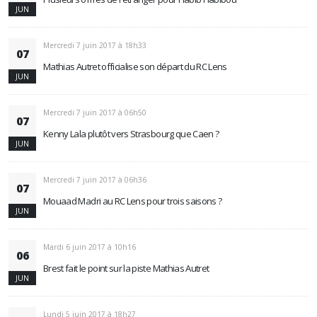
JUN
Mercredi 7 juin 2017 à 18h33
07
Mathias Autret officialise son départ du RC Lens
JUN
Mercredi 7 juin 2017 à 06h50
07
Kenny Lala plutôt vers Strasbourg que Caen ?
JUN
Mercredi 7 juin 2017 à 06h36
07
Mouaad Madri au RC Lens pour trois saisons ?
JUN
Mardi 6 juin 2017 à 10h16
06
Brest fait le point sur la piste Mathias Autret
JUN
Lundi 5 juin 2017 à 18h27