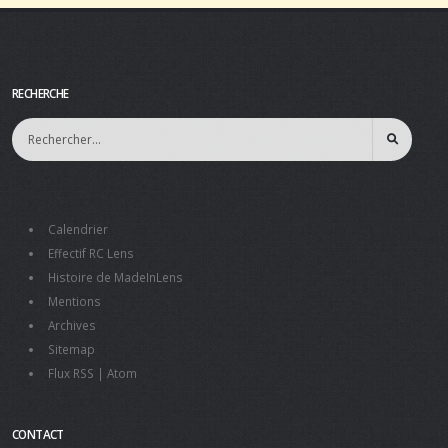
RECHERCHE
Calendrier
Effectif RC Lens
Histoire de MadeInLens
Mentions
Archives
Sitemap
Flux RSS
|
Atom
CONTACT