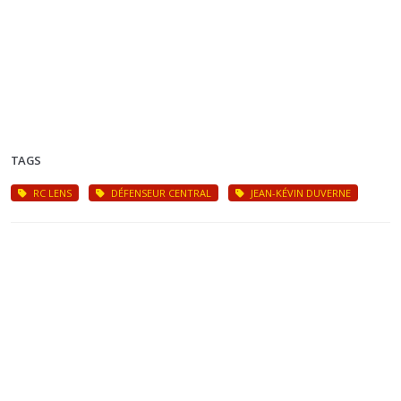
TAGS
RC LENS
DÉFENSEUR CENTRAL
JEAN-KÉVIN DUVERNE