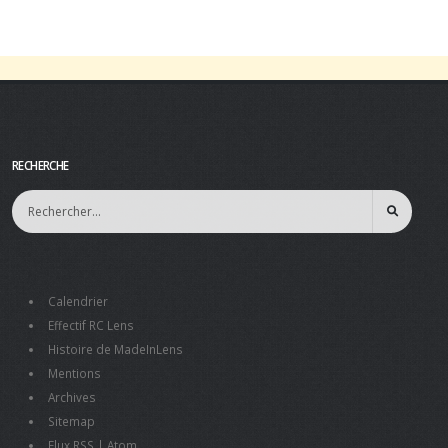
RECHERCHE
Calendrier
Effectif RC Lens
Histoire de MadeInLens
Mentions
Archives
Sitemap
Flux RSS
|
Atom