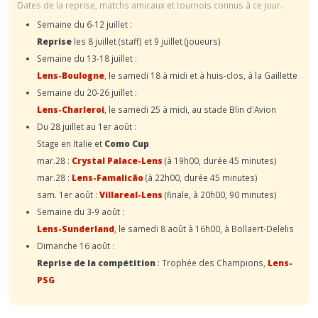
Dates de la reprise, matchs amicaux et tournois connus à ce jour.
Semaine du 6-12 juillet :
Reprise
les 8 juillet (staff) et 9 juillet (joueurs)
Semaine du 13-18 juillet :
Lens-Boulogne
, le samedi 18 à midi et à huis-clos, à la Gaillette
Semaine du 20-26 juillet :
Lens-Charleroi
, le samedi 25 à midi, au stade Blin d'Avion
Du 28 juillet au 1er août :
Stage en Italie et
Como Cup
mar.28 :
Crystal Palace-Lens
(à 19h00, durée 45 minutes)
mar.28 :
Lens-Famalicão
(à 22h00, durée 45 minutes)
sam. 1er août :
Villareal-Lens
(finale, à 20h00, 90 minutes)
Semaine du 3-9 août :
Lens-Sunderland
, le samedi 8 août à 16h00, à Bollaert-Delelis
Dimanche 16 août :
Reprise de la compétition
: Trophée des Champions,
Lens-
PSG