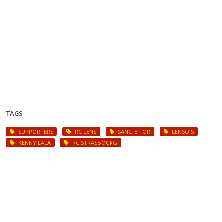
TAGS
SUPPORTERS
RC LENS
SANG ET OR
LENSOIS
KENNY LALA
RC STRASBOURG