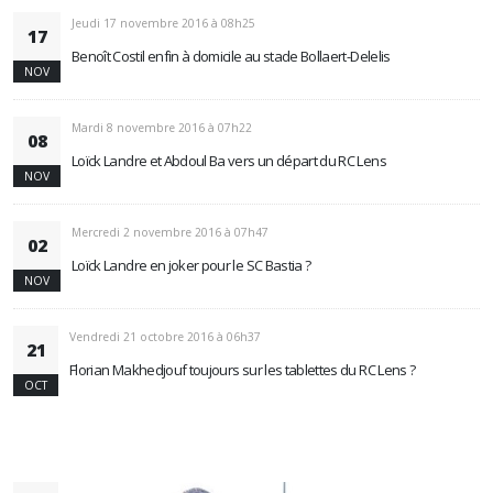
Jeudi 17 novembre 2016 à 08h25
17
Benoît Costil enfin à domicile au stade Bollaert-Delelis
NOV
Mardi 8 novembre 2016 à 07h22
08
Loïck Landre et Abdoul Ba vers un départ du RC Lens
NOV
Mercredi 2 novembre 2016 à 07h47
02
Loïck Landre en joker pour le SC Bastia ?
NOV
Vendredi 21 octobre 2016 à 06h37
21
Florian Makhedjouf toujours sur les tablettes du RC Lens ?
OCT