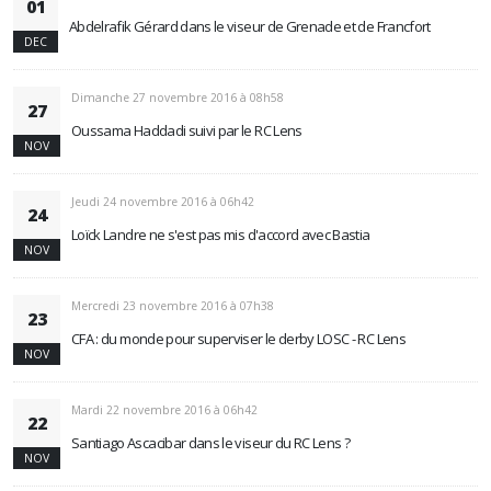
01
Abdelrafik Gérard dans le viseur de Grenade et de Francfort
DEC
Dimanche 27 novembre 2016 à 08h58
27
Oussama Haddadi suivi par le RC Lens
NOV
Jeudi 24 novembre 2016 à 06h42
24
Loïck Landre ne s'est pas mis d'accord avec Bastia
NOV
Mercredi 23 novembre 2016 à 07h38
23
CFA : du monde pour superviser le derby LOSC - RC Lens
NOV
Mardi 22 novembre 2016 à 06h42
22
Santiago Ascacibar dans le viseur du RC Lens ?
NOV