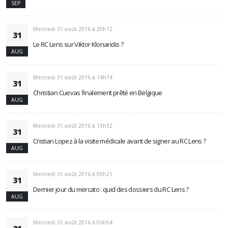
SEP
Mercredi 31 août 2016 à 20h12
31
Le RC Lens sur Viktor Klonaridis ?
AUG
Mercredi 31 août 2016 à 14h14
31
Christian Cuevas finalement prêté en Belgique
AUG
Mercredi 31 août 2016 à 13h32
31
Cristian Lopez à la visite médicale avant de signer au RC Lens ?
AUG
Mercredi 31 août 2016 à 09h21
31
Dernier jour du mercato : quid des dossiers du RC Lens ?
AUG
Mercredi 31 août 2016 à 06h54