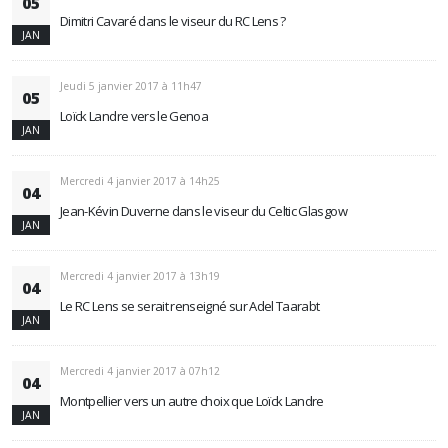
05
Dimitri Cavaré dans le viseur du RC Lens ?
JAN
Jeudi 5 janvier 2017 à 11h47
05
Loïck Landre vers le Genoa
JAN
Mercredi 4 janvier 2017 à 14h25
04
Jean-Kévin Duverne dans le viseur du Celtic Glasgow
JAN
Mercredi 4 janvier 2017 à 13h19
04
Le RC Lens se serait renseigné sur Adel Taarabt
JAN
Mercredi 4 janvier 2017 à 07h12
04
Montpellier vers un autre choix que Loïck Landre
JAN