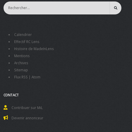
Calendrier
Effectif RC Lens
Histoire de MadeInLens
Mentions
Archives
Sitemap
Flux RSS
|
Atom
CONTACT
Contribuer sur MiL
Devenir annonceur