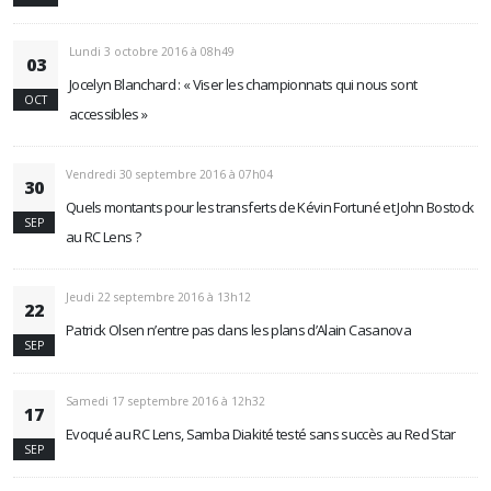
Lundi 3 octobre 2016 à 08h49
03
Jocelyn Blanchard : « Viser les championnats qui nous sont
OCT
accessibles »
Vendredi 30 septembre 2016 à 07h04
30
Quels montants pour les transferts de Kévin Fortuné et John Bostock
SEP
au RC Lens ?
Jeudi 22 septembre 2016 à 13h12
22
Patrick Olsen n’entre pas dans les plans d’Alain Casanova
SEP
Samedi 17 septembre 2016 à 12h32
17
Evoqué au RC Lens, Samba Diakité testé sans succès au Red Star
SEP