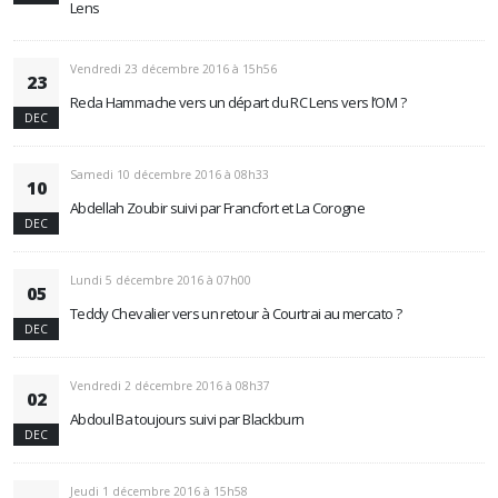
Lens
Vendredi 23 décembre 2016 à 15h56
23
Reda Hammache vers un départ du RC Lens vers l’OM ?
DEC
Samedi 10 décembre 2016 à 08h33
10
Abdellah Zoubir suivi par Francfort et La Corogne
DEC
Lundi 5 décembre 2016 à 07h00
05
Teddy Chevalier vers un retour à Courtrai au mercato ?
DEC
Vendredi 2 décembre 2016 à 08h37
02
Abdoul Ba toujours suivi par Blackburn
DEC
Jeudi 1 décembre 2016 à 15h58