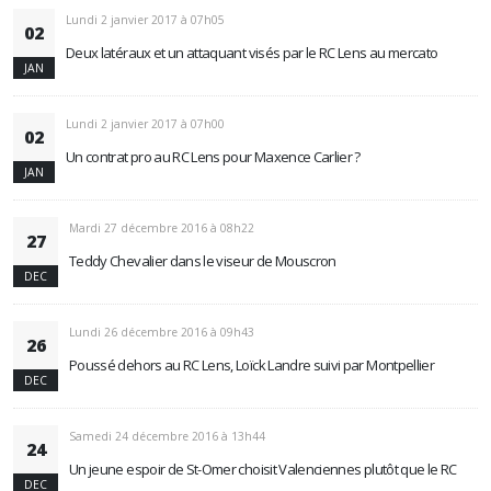
Lundi 2 janvier 2017 à 07h05
02
Deux latéraux et un attaquant visés par le RC Lens au mercato
JAN
Lundi 2 janvier 2017 à 07h00
02
Un contrat pro au RC Lens pour Maxence Carlier ?
JAN
Mardi 27 décembre 2016 à 08h22
27
Teddy Chevalier dans le viseur de Mouscron
DEC
Lundi 26 décembre 2016 à 09h43
26
Poussé dehors au RC Lens, Loïck Landre suivi par Montpellier
DEC
Samedi 24 décembre 2016 à 13h44
24
Un jeune espoir de St-Omer choisit Valenciennes plutôt que le RC
DEC