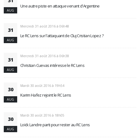
31
Une autre piste en attaque venant d'Argentine
AUG
Mercredi 31 août 2016 à 06h48
31
Le RC Lens sur l'attaquant de Cluj Cristian Lopez ?
AUG
Mercredi 31 août 2016 à 06h38
31
Christian Cuevas intéresse le RC Lens
AUG
Mardi 30 août 2016 à 19h54
30
Karim Hafez rejoint le RC Lens
AUG
Mardi 30 août 2016 à 18h05
30
Loïck Landre parti pour rester au RC Lens
AUG