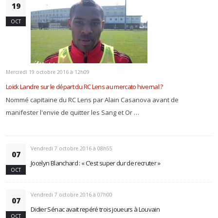
19
OCT
Mercredi 19 octobre 2016 à 12h09
Loïck Landre sur le départ du RC Lens au mercato hivernal ?
Nommé capitaine du RC Lens par Alain Casanova avant de
manifester l'envie de quitter les Sang et Or …
Vendredi 7 octobre 2016 à 08h55
07
Jocelyn Blanchard : « C’est super dur de recruter »
OCT
Vendredi 7 octobre 2016 à 07h00
07
Didier Sénac avait repéré trois joueurs à Louvain
OCT