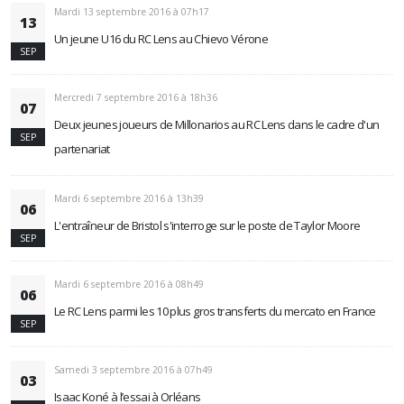
Mardi 13 septembre 2016 à 07h17
13
Un jeune U16 du RC Lens au Chievo Vérone
SEP
Mercredi 7 septembre 2016 à 18h36
07
Deux jeunes joueurs de Millonarios au RC Lens dans le cadre d'un
SEP
partenariat
Mardi 6 septembre 2016 à 13h39
06
L'entraîneur de Bristol s'interroge sur le poste de Taylor Moore
SEP
Mardi 6 septembre 2016 à 08h49
06
Le RC Lens parmi les 10 plus gros transferts du mercato en France
SEP
Samedi 3 septembre 2016 à 07h49
03
Isaac Koné à l’essai à Orléans