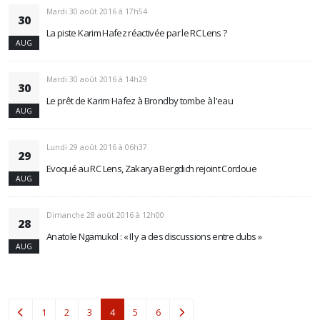
Mardi 30 août 2016 à 17h54
30
La piste Karim Hafez réactivée par le RC Lens ?
AUG
Mardi 30 août 2016 à 14h29
30
Le prêt de Karim Hafez à Brondby tombe à l'eau
AUG
Lundi 29 août 2016 à 06h37
29
Evoqué au RC Lens, Zakarya Bergdich rejoint Cordoue
AUG
Dimanche 28 août 2016 à 12h00
28
Anatole Ngamukol : « Il y a des discussions entre clubs »
AUG
(current)
1
2
3
4
5
6