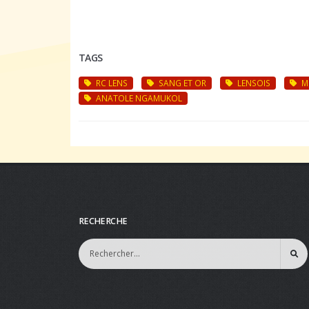
TAGS
RC LENS
SANG ET OR
LENSOIS
M
ANATOLE NGAMUKOL
RECHERCHE