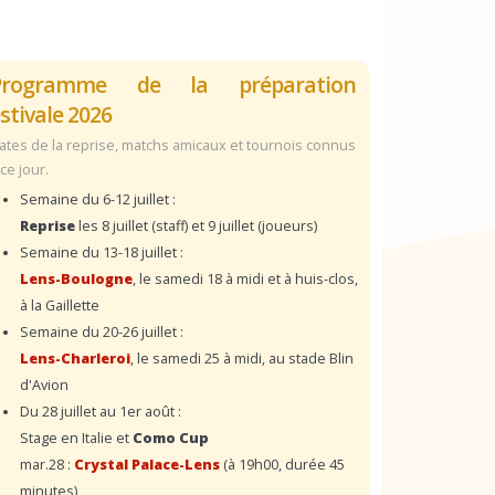
Programme de la préparation
stivale 2026
ates de la reprise, matchs amicaux et tournois connus
 ce jour.
Semaine du 6-12 juillet :
Reprise
les 8 juillet (staff) et 9 juillet (joueurs)
Semaine du 13-18 juillet :
Lens-Boulogne
, le samedi 18 à midi et à huis-clos,
à la Gaillette
Semaine du 20-26 juillet :
Lens-Charleroi
, le samedi 25 à midi, au stade Blin
d'Avion
Du 28 juillet au 1er août :
Stage en Italie et
Como Cup
mar.28 :
Crystal Palace-Lens
(à 19h00, durée 45
minutes)