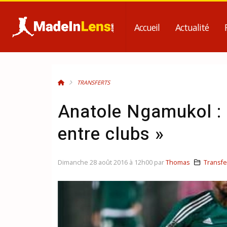
Accueil
Actualité
TRANSFERTS
Anatole Ngamukol : «
entre clubs »
Dimanche 28 août 2016 à 12h00 par
Thomas
Transfe