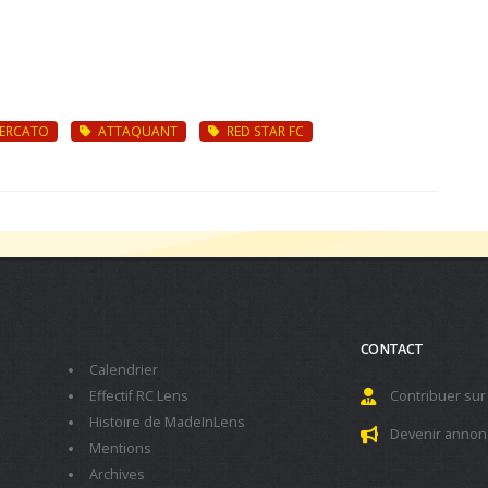
ERCATO
ATTAQUANT
RED STAR FC
CONTACT
Calendrier
Effectif RC Lens
Contribuer sur
Histoire de MadeInLens
Devenir annon
Mentions
Archives