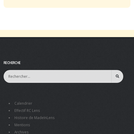
RECHERCHE
Calendrier
Effectif RC Lens
Histoire de MadeInLens
Mentions
Archives