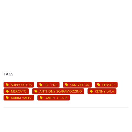
TAGS
SUPPORTERS
RC LENS
SANG ET OR
LENSOIS
MERCATO
ANTHONY SCARAMOZZINO
KENNY LALA
KARIM HAFEZ
DANIEL OPARÉ