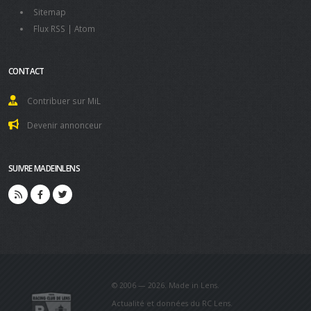
Sitemap
Flux RSS
|
Atom
CONTACT
Contribuer sur MiL
Devenir annonceur
SUIVRE MADEINLENS
© 2006 — 2026. Made in Lens.
Actualité et données du RC Lens.