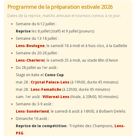
Programme de la préparation estivale 2026
Dates de la reprise, matchs amicaux et tournois connus à ce jour.
Semaine du 6-12 juillet :
Reprise
les 8 juillet (staff) et 9 juillet (joueurs)
Semaine du 13-18 juillet :
Lens-Boulogne
, le samedi 18 à midi et à huis-clos, à la Gaillette
Semaine du 20-26 juillet :
Lens-Charleroi
, le samedi 25 à midi, au stade Blin d'Avion
Du 28 juillet au 1er août :
Stage en Italie et
Como Cup
mar.28 :
Crystal Palace-Lens
(à 19h00, durée 45 minutes)
mar.28 :
Lens-Famalicão
(à 22h00, durée 45 minutes)
sam. 1er août :
Villareal-Lens
(finale, à 20h00, 90 minutes)
Semaine du 3-9 août :
Lens-Sunderland
, le samedi 8 août à 16h00, à Bollaert-Delelis
Dimanche 16 août :
Reprise de la compétition
: Trophée des Champions,
Lens-
PSG