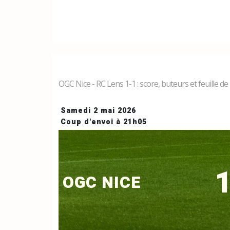
OGC Nice - RC Lens 1-1 : score, buteurs et feuille d
Samedi 2 mai 2026
Coup d'envoi à 21h05
1
OGC NICE