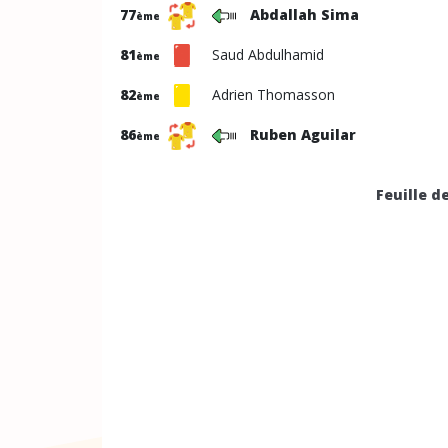
77
Abdallah Sima
ème
81
Saud Abdulhamid
ème
82
Adrien Thomasson
ème
86
Ruben Aguilar
ème
Feuille d