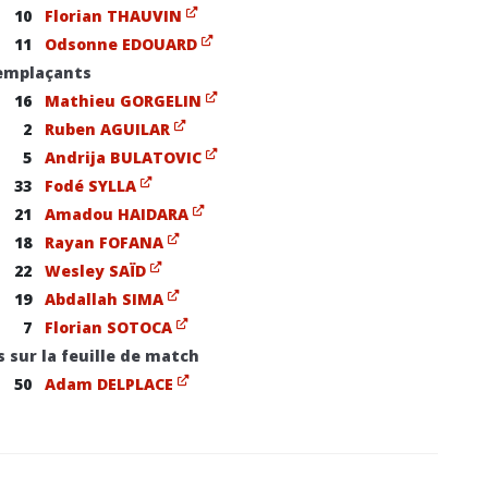
10
Florian THAUVIN
11
Odsonne EDOUARD
emplaçants
16
Mathieu GORGELIN
2
Ruben AGUILAR
5
Andrija BULATOVIC
33
Fodé SYLLA
21
Amadou HAIDARA
18
Rayan FOFANA
22
Wesley SAÏD
19
Abdallah SIMA
7
Florian SOTOCA
s sur la feuille de match
50
Adam DELPLACE