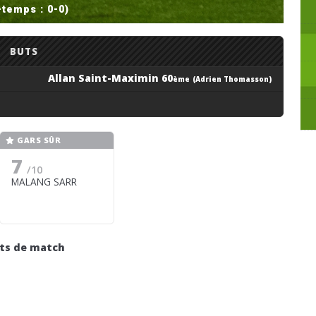
-temps : 0-0)
BUTS
Allan Saint-Maximin 60
ème
(Adrien Thomasson)
GARS SÛR
7
/10
MALANG SARR
its de match