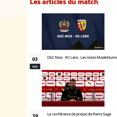
Les articles du match
OGC Nice - RC Lens : Les notes MadeInLens
03
MAI
La conférence de presse de Pierre Sage
30