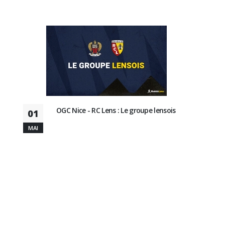
OGC Nice - RC Lens : Le groupe lensois
01
MAI