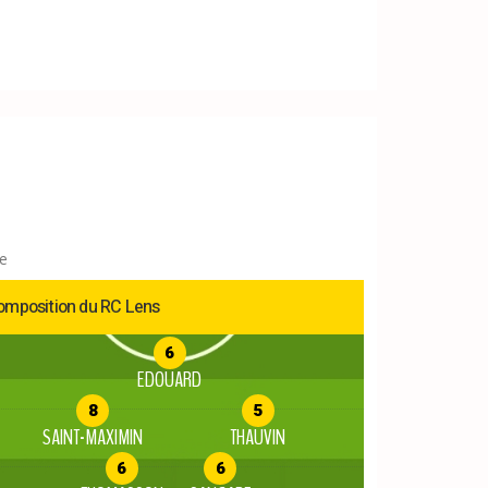
e
omposition du RC Lens
6
EDOUARD
8
5
SAINT-MAXIMIN
THAUVIN
6
6