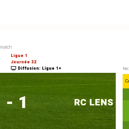
e match
Ligue 1
Journée 32
Diffusion: Ligue 1+
Nic
C
 - 1
RC LENS