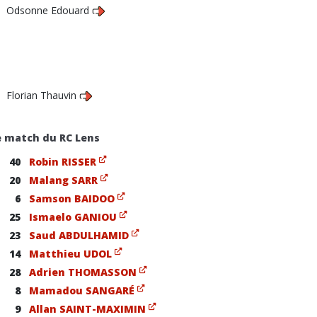
Odsonne Edouard
Florian Thauvin
e match du RC Lens
40
Robin RISSER
20
Malang SARR
6
Samson BAIDOO
25
Ismaelo GANIOU
23
Saud ABDULHAMID
14
Matthieu UDOL
28
Adrien THOMASSON
8
Mamadou SANGARÉ
9
Allan SAINT-MAXIMIN