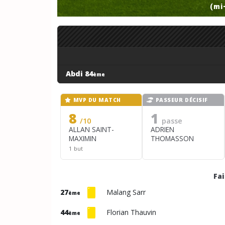
(mi
Abdi 84
ème
MVP DU MATCH
PASSEUR DÉCISIF
8
1
/10
passe
ALLAN SAINT-
ADRIEN
MAXIMIN
THOMASSON
1 but
Fa
27
Malang Sarr
ème
44
Florian Thauvin
ème