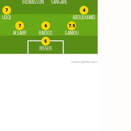
THOMASSON
SANGARE
7
4
UDOL
ABDULHAMID
7
6
7.5
M.SARR
BAIDOO
GANIOU
5
RISSER
*notes MadeInLens