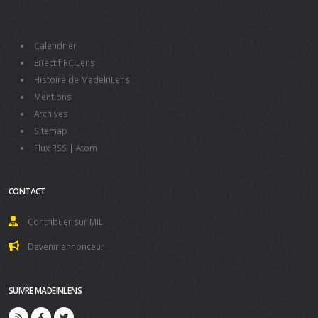
Calendrier
Effectif RC Lens
Histoire de MadeInLens
Mentions
Archives
Sitemap
Flux RSS
|
Atom
CONTACT
Contribuer sur MiL
Devenir annonceur
SUIVRE MADEINLENS