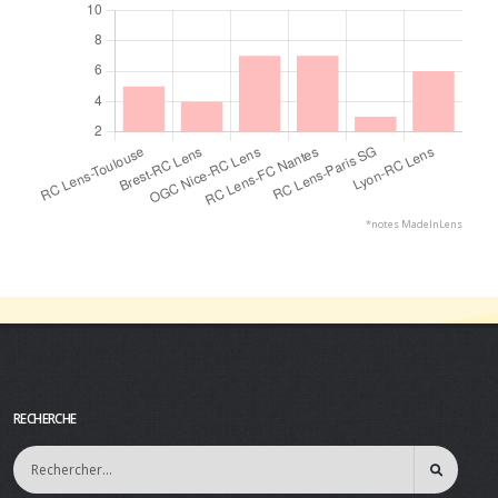
*notes MadeInLens
RECHERCHE