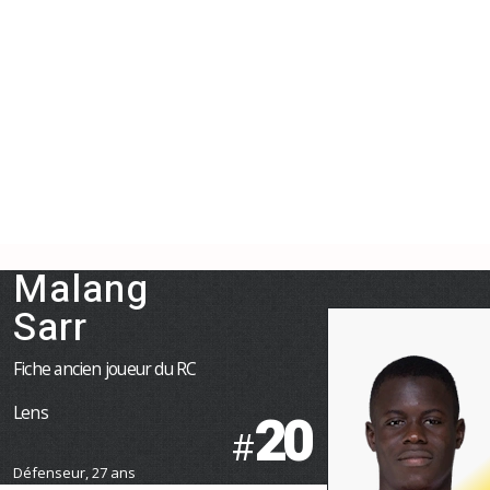
Malang
Sarr
Fiche ancien joueur du RC
Lens
20
#
Défenseur, 27 ans