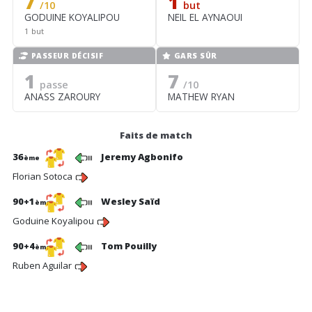
7
1
/10
but
GODUINE KOYALIPOU
NEIL EL AYNAOUI
1 but
PASSEUR DÉCISIF
GARS SÛR
1
7
passe
/10
ANASS ZAROURY
MATHEW RYAN
Faits de match
36
Jeremy Agbonifo
ème
Florian Sotoca
90+1
Wesley Saïd
ème
Goduine Koyalipou
90+4
Tom Pouilly
ème
Ruben Aguilar