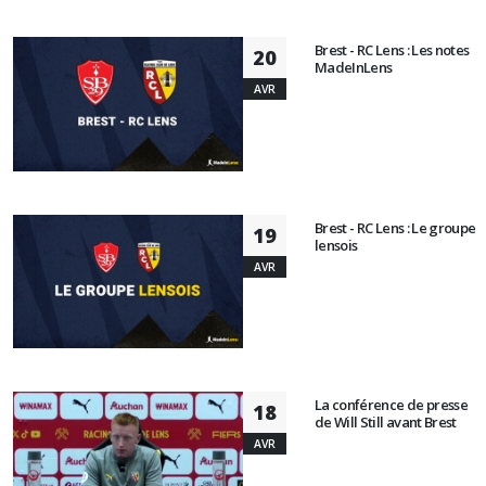
Brest - RC Lens : Les notes
20
MadeInLens
AVR
Brest - RC Lens : Le groupe
19
lensois
AVR
La conférence de presse
18
de Will Still avant Brest
AVR