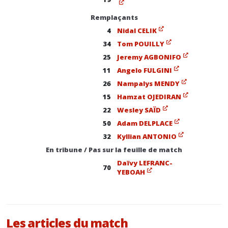
Remplaçants
4
Nidal CELIK
34
Tom POUILLY
25
Jeremy AGBONIFO
11
Angelo FULGINI
26
Nampalys MENDY
15
Hamzat OJEDIRAN
22
Wesley SAÏD
50
Adam DELPLACE
32
Kyllian ANTONIO
En tribune / Pas sur la feuille de match
Daïvy LEFRANC-
70
YEBOAH
Les articles du match