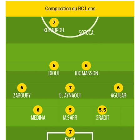
Composition du RC Lens
7
KOYALIPOU
SOTOCA
5
6
DIOUF
THOMASSON
6
7
6
ZAROURY
EL AYNAOUI
AGUILAR
6
5
5.5
MEDINA
M.SARR
GRADIT
7
RYAN