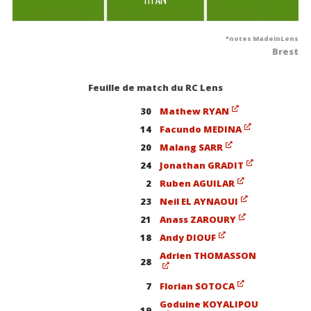
*notes MadeInLens
Brest
Feuille de match du RC Lens
30
Mathew RYAN
14
Facundo MEDINA
20
Malang SARR
24
Jonathan GRADIT
2
Ruben AGUILAR
23
Neil EL AYNAOUI
21
Anass ZAROURY
18
Andy DIOUF
Adrien THOMASSON
28
7
Florian SOTOCA
Goduine KOYALIPOU
19