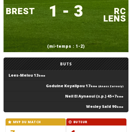
1 - 3
BREST
RC
LENS
(mi-temps : 1-2)
BUTS
Lees-Melou 13
ème
Goduine Koyalipou 17
ème
(Anass Zaroury)
Neil El Aynaoui (s.p.) 45+7
ème
Wesley Saïd 90
ème
MVP DU MATCH
BUTEUR