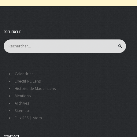
RECHERCHE
Calendrier
Effectif RC Lens
Histoire de MadeInLens
Mentions
Archives
Sitemap
Flux RSS
|
Atom
CONTACT