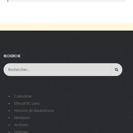
RECHERCHE
Calendrier
Effectif RC Lens
Histoire de MadeInLens
Mentions
Archives
Sitemap