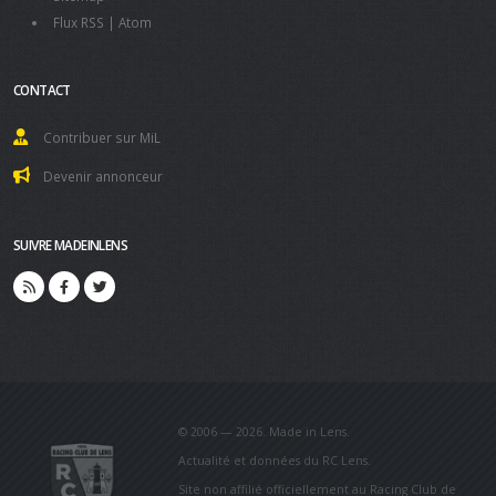
Flux RSS
|
Atom
CONTACT
Contribuer sur MiL
Devenir annonceur
SUIVRE MADEINLENS
© 2006 — 2026. Made in Lens.
Actualité et données du RC Lens.
Site non affilié officiellement au Racing Club de