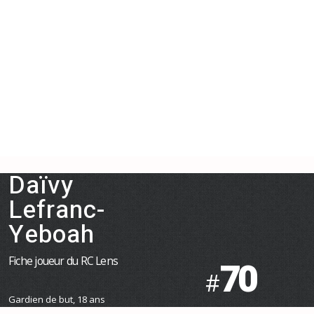
Daïvy
Lefranc-
Yeboah
Fiche joueur du RC Lens
70
#
Gardien de but, 18 ans