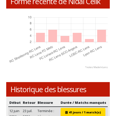
Forme récente de Nidal Celik
*notes MadeInLens
Historique des blessures
Début
Retour
Blessure
Durée / Matchs manqués
12 juin
23 juil.
Terminée :
41 jours / 1 match(s)