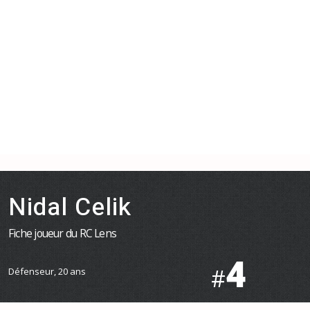
Nidal Celik
Fiche joueur du RC Lens
4
#
Défenseur, 20 ans