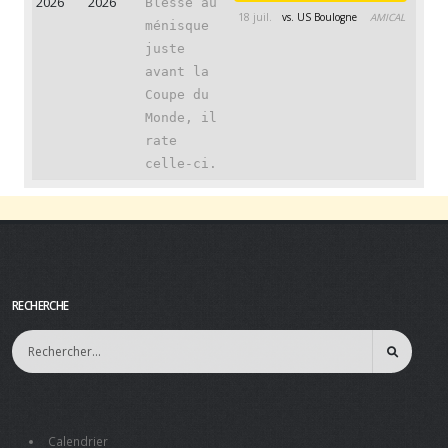
2026
2026
Blessé au
18 juil.
vs. US Boulogne
AMICAL
ménisque
juste
avant la
Coupe du
Monde, il
rate
celle-ci.
RECHERCHE
Calendrier