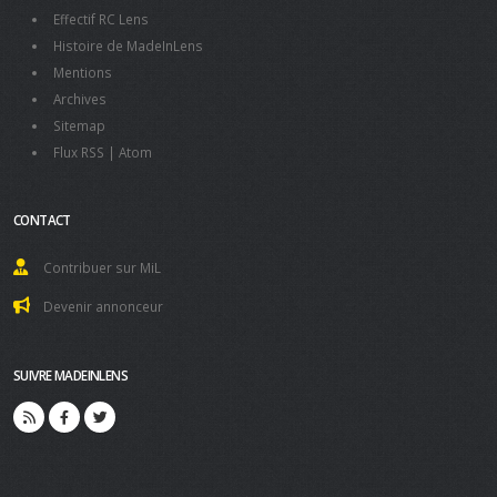
Effectif RC Lens
Histoire de MadeInLens
Mentions
Archives
Sitemap
Flux RSS
|
Atom
CONTACT
Contribuer sur MiL
Devenir annonceur
SUIVRE MADEINLENS