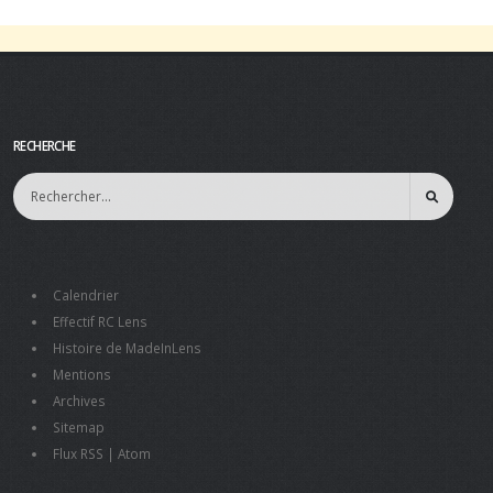
RECHERCHE
Calendrier
Effectif RC Lens
Histoire de MadeInLens
Mentions
Archives
Sitemap
Flux RSS
|
Atom