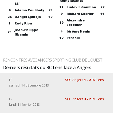
Remplaçants
83'
11
Ludovic Gamboa
77'
9
Adamo Coulibaly
75'
9
Richard Socrier
66'
28
Danijel Ljuboja
60'
Alexandre
30
1
Rudy Riou
Letellier
Jean-Philippe
4
Jérémy Henin
25
Gbamin
17
Pessalli
RENCONTRES AVEC ANGERS SPORTING CLUB DE L'OUEST
Derniers résultats du RC Lens face à Angers
L2
SCO Angers
1 - 2
RC Lens
samedi 14 décembre 2013
L2
SCO Angers
3 - 2
RC Lens
lundi 11 février 2013