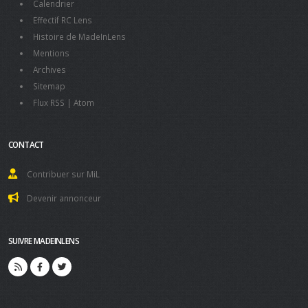
Calendrier
Effectif RC Lens
Histoire de MadeInLens
Mentions
Archives
Sitemap
Flux RSS
|
Atom
CONTACT
Contribuer sur MiL
Devenir annonceur
SUIVRE MADEINLENS