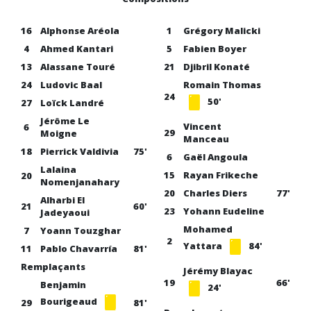
16
Alphonse Aréola
1
Grégory Malicki
4
Ahmed Kantari
5
Fabien Boyer
13
Alassane Touré
21
Djibril Konaté
24
Ludovic Baal
Romain Thomas
24
50'
27
Loïck Landré
Jérôme Le
Vincent
6
29
Moigne
Manceau
18
Pierrick Valdivia
75'
6
Gaël Angoula
Lalaina
15
Rayan Frikeche
20
Nomenjanahary
20
Charles Diers
77'
Alharbi El
21
60'
23
Yohann Eudeline
Jadeyaoui
Mohamed
7
Yoann Touzghar
2
Yattara
84'
11
Pablo Chavarría
81'
Remplaçants
Jérémy Blayac
19
66'
Benjamin
24'
Bourigeaud
29
81'