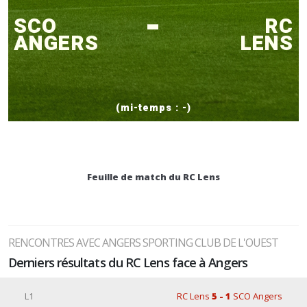
-
SCO
RC
ANGERS
LENS
(mi-temps : -)
Feuille de match du RC Lens
RENCONTRES AVEC ANGERS SPORTING CLUB DE L'OUEST
Derniers résultats du RC Lens face à Angers
L1
RC Lens
5 - 1
SCO Angers