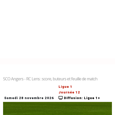
SCO Angers - RC Lens : score, buteurs et feuille de match
Ligue 1
Journée 12
Samedi 28 novembre 2026
Diffusion: Ligue 1+