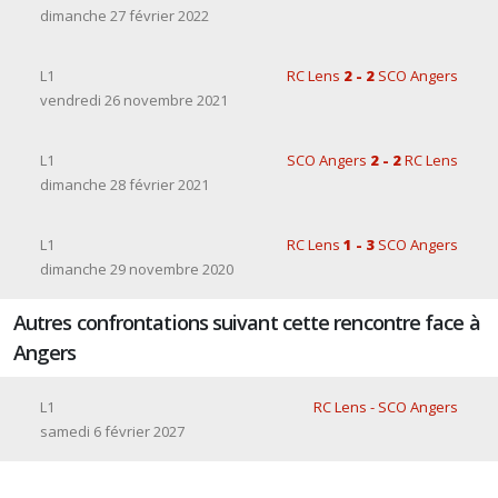
dimanche 27 février 2022
L1
RC Lens
2 - 2
SCO Angers
vendredi 26 novembre 2021
L1
SCO Angers
2 - 2
RC Lens
dimanche 28 février 2021
L1
RC Lens
1 - 3
SCO Angers
dimanche 29 novembre 2020
Autres confrontations suivant cette rencontre face à
Angers
L1
RC Lens - SCO Angers
samedi 6 février 2027