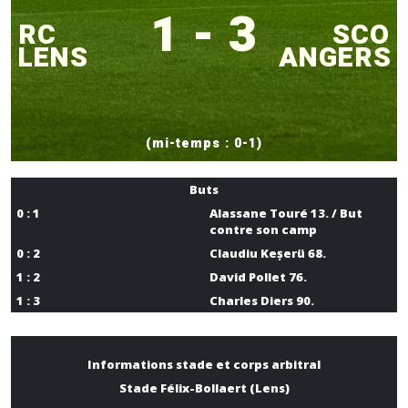
1 - 3
RC
SCO
LENS
ANGERS
(mi-temps : 0-1)
Buts
0 : 1
Alassane Touré 13. / But
contre son camp
0 : 2
Claudiu Keșerü 68.
1 : 2
David Pollet 76.
1 : 3
Charles Diers 90.
Informations stade et corps arbitral
Stade Félix-Bollaert (Lens)