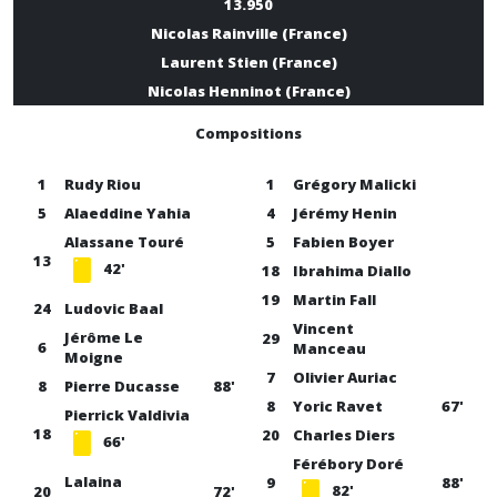
13.950
Nicolas Rainville (France)
Laurent Stien (France)
Nicolas Henninot (France)
Compositions
1
Rudy Riou
1
Grégory Malicki
5
Alaeddine Yahia
4
Jérémy Henin
Alassane Touré
5
Fabien Boyer
13
42'
18
Ibrahima Diallo
19
Martin Fall
24
Ludovic Baal
Vincent
Jérôme Le
29
6
Manceau
Moigne
7
Olivier Auriac
8
Pierre Ducasse
88'
8
Yoric Ravet
67'
Pierrick Valdivia
18
20
Charles Diers
66'
Férébory Doré
Lalaina
9
88'
82'
20
72'