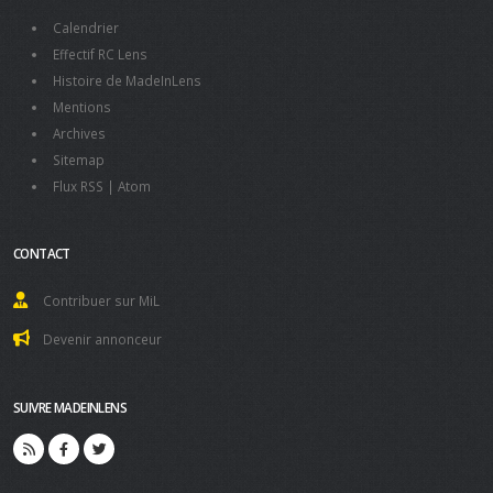
Calendrier
Effectif RC Lens
Histoire de MadeInLens
Mentions
Archives
Sitemap
Flux RSS
|
Atom
CONTACT
Contribuer sur MiL
Devenir annonceur
SUIVRE MADEINLENS