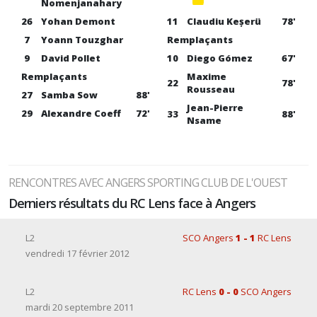
Nomenjanahary
26
Yohan Demont
11
Claudiu Keșerü
78'
7
Yoann Touzghar
Remplaçants
9
David Pollet
10
Diego Gómez
67'
Remplaçants
Maxime
22
78'
Rousseau
27
Samba Sow
88'
Jean-Pierre
29
Alexandre Coeff
72'
33
88'
Nsame
RENCONTRES AVEC ANGERS SPORTING CLUB DE L'OUEST
Derniers résultats du RC Lens face à Angers
L2
SCO Angers
1 - 1
RC Lens
vendredi 17 février 2012
L2
RC Lens
0 - 0
SCO Angers
mardi 20 septembre 2011