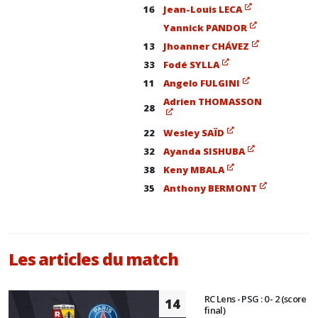
16
Jean-Louis LECA
Yannick PANDOR
13
Jhoanner CHÁVEZ
33
Fodé SYLLA
11
Angelo FULGINI
Adrien THOMASSON
28
22
Wesley SAÏD
32
Ayanda SISHUBA
38
Keny MBALA
35
Anthony BERMONT
Les articles du match
RC Lens - PSG : 0 - 2 (score
14
final)