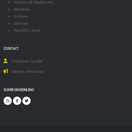
Histoire de MadeInLens
Mentions
Archives
Sitemap
Flux RSS
|
Atom
CONTACT
Contribuer sur MiL
Devenir annonceur
SUIVRE MADEINLENS