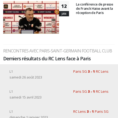
La conférence de presse
12
de Franck Haise avant la
réception de Paris
JAN
RENCONTRES AVEC PARIS-SAINT-GERMAIN FOOTBALL CLUB
Derniers résultats du RC Lens face à Paris
L1
Paris SG
3 - 1
RC Lens
samedi 26 août 2023
L1
Paris SG
3 - 1
RC Lens
samedi 15 avril 2023
L1
RC Lens
3 - 1
Paris SG
dimanche 1 janvier 2023