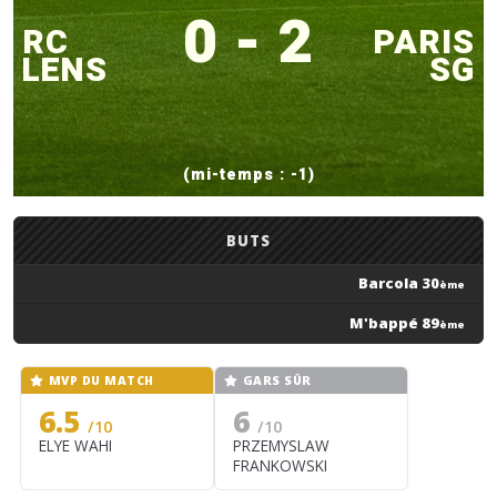
0 - 2
RC
PARIS
LENS
SG
(mi-temps : -1)
BUTS
Barcola 30
ème
M'bappé 89
ème
MVP DU MATCH
GARS SÛR
6.5
6
/10
/10
ELYE WAHI
PRZEMYSLAW
FRANKOWSKI