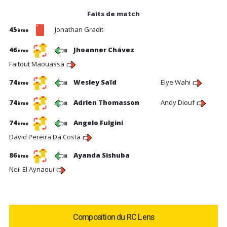
Faits de match
45
Jonathan Gradit
ème
46
Jhoanner Chávez
ème
Faitout Maouassa
74
Wesley Saïd
Elye Wahi
ème
74
Adrien Thomasson
Andy Diouf
ème
74
Angelo Fulgini
ème
David Pereira Da Costa
86
Ayanda Sishuba
ème
Neil El Aynaoui
Composition du RC Lens