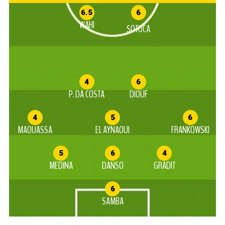
6.5
6
WAHI
SOTOCA
4
6
P. DA COSTA
DIOUF
4
5
6
MAOUASSA
EL AYNAOUI
FRANKOWSKI
5
6
4
MEDINA
DANSO
GRADIT
6
SAMBA