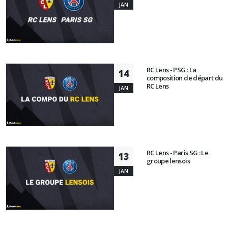
JAN
RC Lens - PSG : La
14
composition de départ du
RC Lens
JAN
RC Lens - Paris SG : Le
13
groupe lensois
JAN