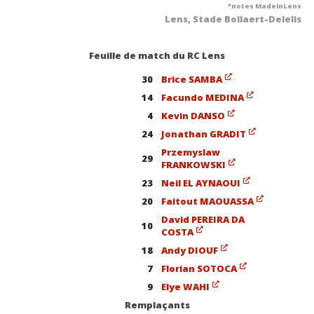
*notes MadeInLens
Lens, Stade Bollaert-Delelis
Feuille de match du RC Lens
30
Brice SAMBA
14
Facundo MEDINA
4
Kevin DANSO
24
Jonathan GRADIT
Przemyslaw
29
FRANKOWSKI
23
Neil EL AYNAOUI
20
Faitout MAOUASSA
David PEREIRA DA
10
COSTA
18
Andy DIOUF
7
Florian SOTOCA
9
Elye WAHI
Remplaçants