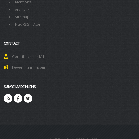
Mentions
Archives
Sitemap
Flux RSS
|
Atom
CONTACT
Contribuer sur MiL
Devenir annonceur
SUIVRE MADEINLENS