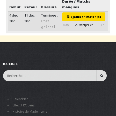
Durée / Matchs
Début
Retour
Blessure
manqués
4 déc.
11 déc.
Terminée :
7 jours / 1 match(s)
2023
2023
Etat
8 déc.
vs. Montpellier
L1
grippal
RECHERCHE
Calendrier
Effectif RC Lens
Histoire de MadeInLens