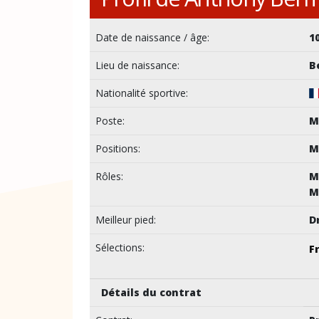
Date de naissance / âge:
10
Lieu de naissance:
B
Nationalité sportive:
Poste:
M
Positions:
M
Rôles:
M
M
Meilleur pied:
D
Sélections:
F
Détails du contrat