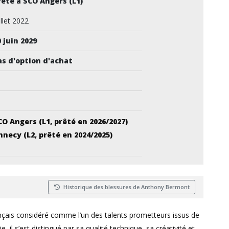
rêté à SCO Angers (L1)
illet 2022
0 juin 2029
as d'option d'achat
—
CO Angers (L1, prêté en 2026/2027)
nnecy (L2, prêté en 2024/2025)
Historique des blessures de Anthony Bermont
nçais considéré comme l’un des talents prometteurs issus de
 il s’est distingué par sa qualité technique, sa créativité et