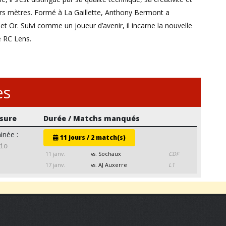
iers mètres. Formé à La Gaillette, Anthony Bermont a
t Or. Suivi comme un joueur d’avenir, il incarne la nouvelle
e RC Lens.
es
sure
Durée / Matchs manqués
inée :
11 jours / 2 match(s)
io
11 janv.
vs. Sochaux
CDF
17 janv.
vs. AJ Auxerre
L1