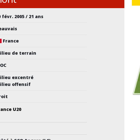
 févr. 2005 / 21 ans
eauvais
France
ilieu de terrain
OC
ilieu excentré
ilieu offensif
roit
rance U20