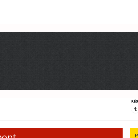
RÉ
mont
P