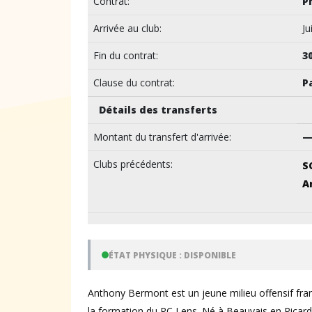
Contrat:
P
Arrivée au club:
Ju
Fin du contrat:
3
Clause du contrat:
P
Détails des transferts
Montant du transfert d'arrivée:
Clubs précédents:
S
A
ÉTAT PHYSIQUE : DISPONIBLE
Anthony Bermont est un jeune milieu offensif fra
la formation du RC Lens. Né à Beauvais en Picardie,