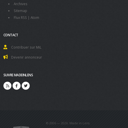
Archives
Sitemap
Flux RSS
|
Atom
CONTACT
Contribuer sur MiL
Devenir annonceur
SUIVRE MADEINLENS
© 2006 — 2026. Made in Lens.