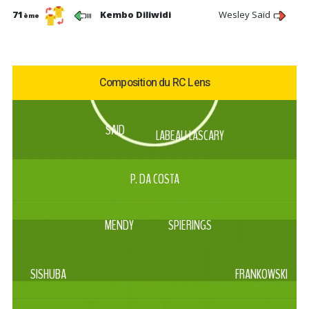
71
Kembo Diliwidi
Wesley Saïd
ème
Composition du RC Lens
SAID
LABEAU LASCARY
P. DA COSTA
MENDY
SPIERINGS
SISHUBA
FRANKOWSKI