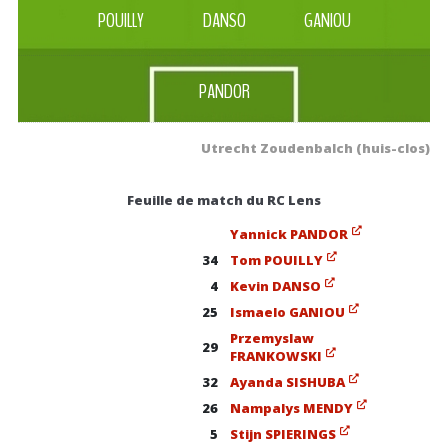
POUILLY
DANSO
GANIOU
PANDOR
Utrecht Zoudenbalch (huis-clos)
Feuille de match du RC Lens
Yannick PANDOR
34
Tom POUILLY
4
Kevin DANSO
25
Ismaelo GANIOU
Przemyslaw
29
FRANKOWSKI
32
Ayanda SISHUBA
26
Nampalys MENDY
5
Stijn SPIERINGS