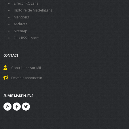
Effectif RC Lens
Histoire de MadeInLens
Mentions
Archives
Sitemap
Flux RSS
|
Atom
CONTACT
Contribuer sur MiL
Devenir annonceur
SUIVRE MADEINLENS