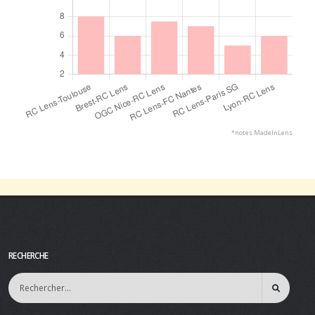
*notes MadeInLens
RECHERCHE