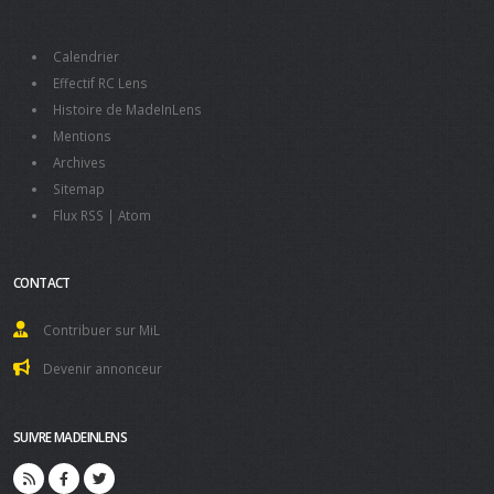
Calendrier
Effectif RC Lens
Histoire de MadeInLens
Mentions
Archives
Sitemap
Flux RSS
|
Atom
CONTACT
Contribuer sur MiL
Devenir annonceur
SUIVRE MADEINLENS