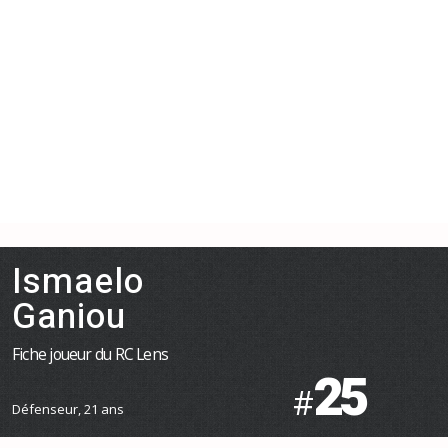
Ismaelo
Ganiou
Fiche joueur du RC Lens
25
#
Défenseur, 21 ans