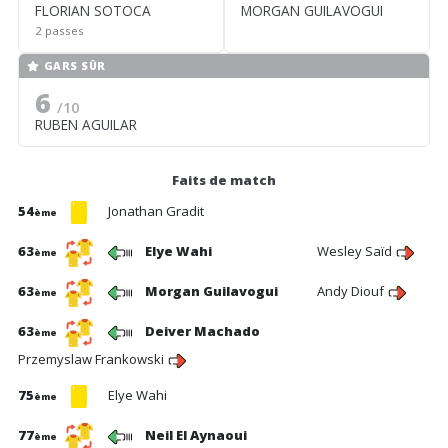
FLORIAN SOTOCA
MORGAN GUILAVOGUI
2 passes
GARS SÛR
6
/10
RUBEN AGUILAR
Faits de match
54
Jonathan Gradit
ème
63
Elye Wahi
Wesley Saïd
ème
63
Morgan Guilavogui
Andy Diouf
ème
63
Deiver Machado
ème
Przemyslaw Frankowski
75
Elye Wahi
ème
77
Neil El Aynaoui
ème