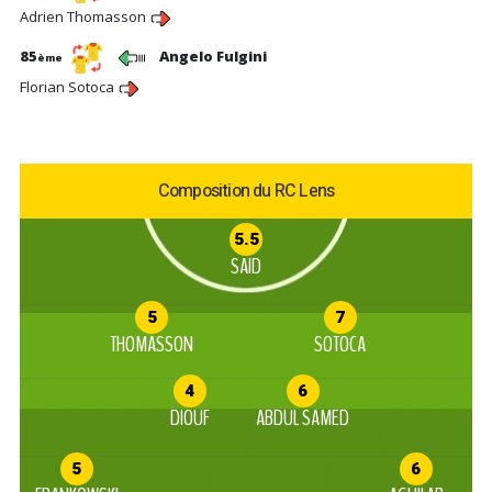
Adrien Thomasson
85
Angelo Fulgini
ème
Florian Sotoca
Composition du RC Lens
5.5
SAID
5
7
THOMASSON
SOTOCA
4
6
DIOUF
ABDUL SAMED
5
6