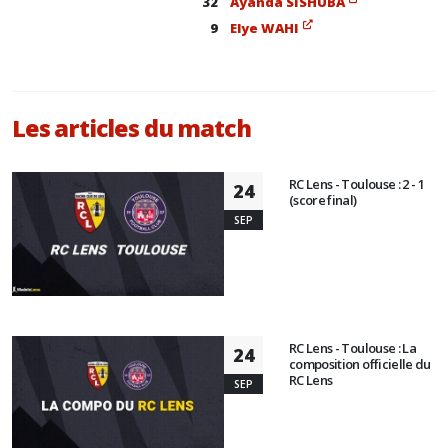
32
Ayanda SISHUBA
9
Elye WAHI
Les articles du match
RC Lens - Toulouse : 2 - 1
24
(score final)
SEP
RC Lens - Toulouse : La
24
composition officielle du
RC Lens
SEP