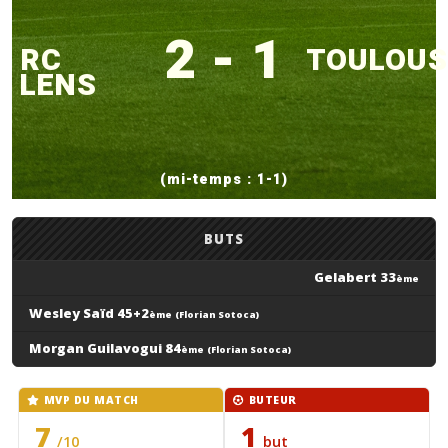
2 - 1
RC
TOULOUS
LENS
(mi-temps : 1-1)
BUTS
Gelabert 33
ème
Wesley Saïd 45+2
ème
(Florian Sotoca)
Morgan Guilavogui 84
ème
(Florian Sotoca)
MVP DU MATCH
BUTEUR
7
1
/10
but