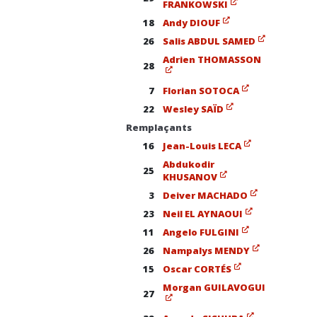
FRANKOWSKI
18
Andy DIOUF
26
Salis ABDUL SAMED
Adrien THOMASSON
28
7
Florian SOTOCA
22
Wesley SAÏD
Remplaçants
16
Jean-Louis LECA
Abdukodir
25
KHUSANOV
3
Deiver MACHADO
23
Neil EL AYNAOUI
11
Angelo FULGINI
26
Nampalys MENDY
15
Oscar CORTÉS
Morgan GUILAVOGUI
27