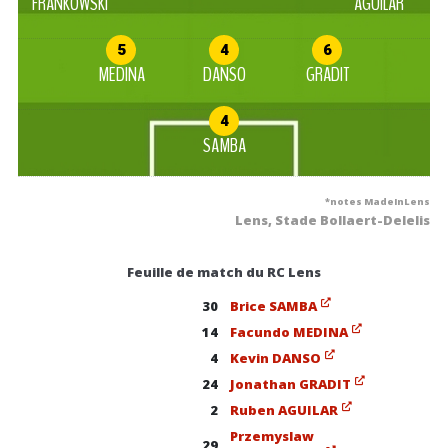
FRANKOWSKI
AGUILAR
5
4
6
MEDINA
DANSO
GRADIT
4
SAMBA
*notes MadeInLens
Lens, Stade Bollaert-Delelis
Feuille de match du RC Lens
30
Brice SAMBA
14
Facundo MEDINA
4
Kevin DANSO
24
Jonathan GRADIT
2
Ruben AGUILAR
Przemyslaw
29