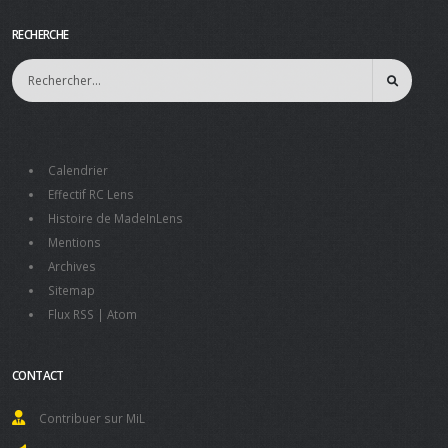
RECHERCHE
Calendrier
Effectif RC Lens
Histoire de MadeInLens
Mentions
Archives
Sitemap
Flux RSS
|
Atom
CONTACT
Contribuer sur MiL