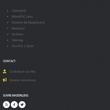
Calendrier
Effectif RC Lens
Histoire de MadeInLens
Mentions
Archives
Sitemap
Flux RSS
|
Atom
CONTACT
Contribuer sur MiL
Devenir annonceur
SUIVRE MADEINLENS