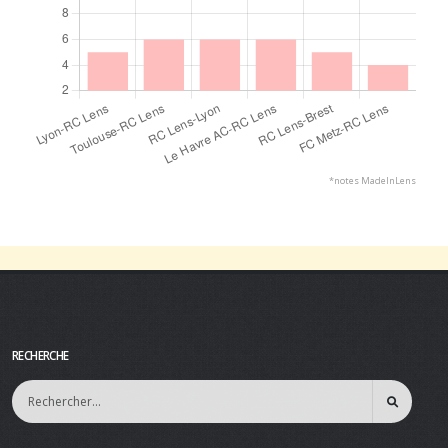
*notes MadeInLens
RECHERCHE