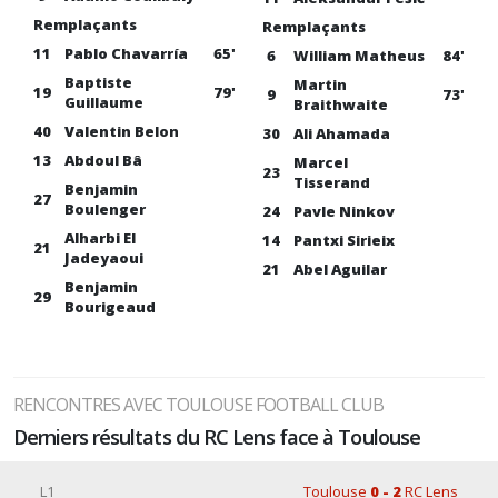
Remplaçants
Remplaçants
11
Pablo Chavarría
65'
6
William Matheus
84'
Baptiste
Martin
19
79'
9
73'
Guillaume
Braithwaite
40
Valentin Belon
30
Ali Ahamada
13
Abdoul Bâ
Marcel
23
Tisserand
Benjamin
27
Boulenger
24
Pavle Ninkov
Alharbi El
14
Pantxi Sirieix
21
Jadeyaoui
21
Abel Aguilar
Benjamin
29
Bourigeaud
RENCONTRES AVEC TOULOUSE FOOTBALL CLUB
Derniers résultats du RC Lens face à Toulouse
L1
Toulouse
0 - 2
RC Lens