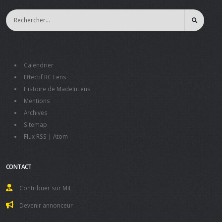
Calendrier
Effectif RC Lens
Histoire de MadeInLens
Mentions
Archives
Sitemap
Flux RSS
|
Atom
CONTACT
Contribuer sur MiL
Devenir annonceur