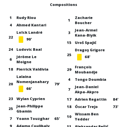
Compositions
1
Rudy Riou
Zacharie
1
Boucher
4
Ahmed Kantari
Jean-Armel
Loïck Landré
3
Kana-Biyik
22
90'
15
Uroš Spajić
24
Ludovic Baal
Dragoş Grigore
25
Jérôme Le
68'
6
Moigne
François
18
Pierrick Valdivia
29
Moubandje
Lalaina
4
Tongo Doumbia
Nomenjanahary
20
79'
Jean-Daniel
66'
7
Akpa-Akpro
23
Wylan Cyprien
17
Adrien Regattin
84'
Jean-Philippe
18
Óscar Trejo
73'
25
Gbamin
Wissam Ben
10
7
Yoann Touzghar
65'
Yedder
9
Adamo Coulibaly
11
Aleksandar Pešić