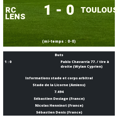
1 - 0
RC
TOULOUS
LENS
(mi-temps : 0-0)
Buts
1 : 0
Pablo Chavarría 77. / tire à
droite (Wylan Cyprien)
Informations stade et corps arbitral
Stade de la Licorne (Amiens)
7.494
Sébastien Desiage (France)
Nicolas Henninot (France)
Sébastien Denis (France)