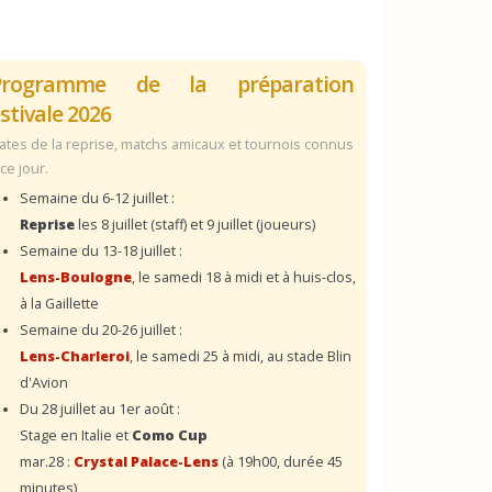
Programme de la préparation
stivale 2026
ates de la reprise, matchs amicaux et tournois connus
 ce jour.
Semaine du 6-12 juillet :
Reprise
les 8 juillet (staff) et 9 juillet (joueurs)
Semaine du 13-18 juillet :
Lens-Boulogne
, le samedi 18 à midi et à huis-clos,
à la Gaillette
Semaine du 20-26 juillet :
Lens-Charleroi
, le samedi 25 à midi, au stade Blin
d'Avion
Du 28 juillet au 1er août :
Stage en Italie et
Como Cup
mar.28 :
Crystal Palace-Lens
(à 19h00, durée 45
minutes)