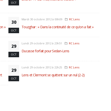
OCT
Mardi 30 octobre 2012 à 00h09
RC Lens
30
on »
Touzghar : « Dans la continuité de ce qu’on a fait »
OCT
Lundi 29 octobre 2012 à 23h51
RC Lens
29
Ducasse forfait pour Sedan-Lens
OCT
Lundi 29 octobre 2012 à 22h25
RC Lens
29
rt
Lens et Clermont se quittent sur un nul (2-2)
OCT