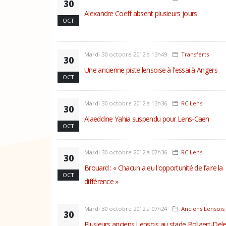
30
Alexandre Coeff absent plusieurs jours
OCT
Mardi 30 octobre 2012 à 13h49
Transferts
30
Une ancienne piste lensoise à l'essai à Angers
OCT
Mardi 30 octobre 2012 à 13h36
RC Lens
30
Alaeddine Yahia suspendu pour Lens-Caen
OCT
Mardi 30 octobre 2012 à 07h36
RC Lens
30
Brouard : « Chacun a eu l'opportunité de faire la
OCT
différence »
Mardi 30 octobre 2012 à 07h24
Anciens Lensois
30
Plusieurs anciens Lensois au stade Bollaert-Delel