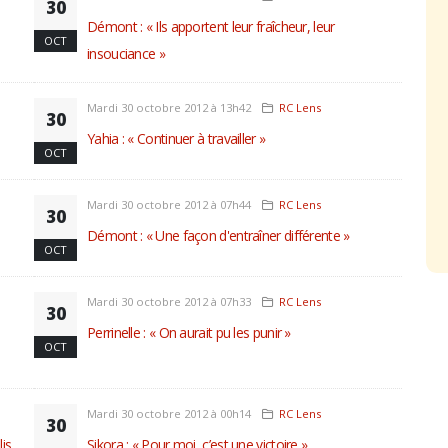
30
Démont : « Ils apportent leur fraîcheur, leur
OCT
insouciance »
Mardi 30 octobre 2012 à 13h42
RC Lens
30
Yahia : « Continuer à travailler »
OCT
Mardi 30 octobre 2012 à 07h44
RC Lens
30
Démont : « Une façon d'entraîner différente »
OCT
Mardi 30 octobre 2012 à 07h33
RC Lens
30
Perrinelle : « On aurait pu les punir »
OCT
Mardi 30 octobre 2012 à 00h14
RC Lens
30
is
Sikora : « Pour moi, c’est une victoire »