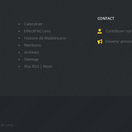
CONTACT
Calendrier
Effectif RC Lens
Contribuer sur
Histoire de MadeInLens
Devenir annon
Mentions
Archives
Sitemap
Flux RSS
|
Atom
b de Lens.