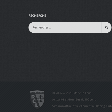
RECHERCHE
© 2006 — 2026. Made in Lens.
Actualité et données du RC Lens.
Site non affilié officiellement au Racing Clu