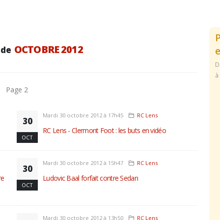
OCTOBRE 2012
 de
e
D
à
Page 2
Mardi 30 octobre 2012 à 17h45
RC Lens
30
RC Lens - Clermont Foot : les buts en vidéo
OCT
Mardi 30 octobre 2012 à 15h47
RC Lens
30
re
Ludovic Baal forfait contre Sedan
OCT
Mardi 30 octobre 2012 à 13h50
RC Lens