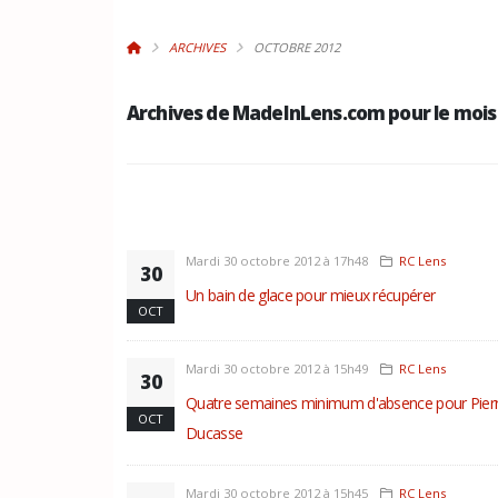
ARCHIVES
OCTOBRE 2012
Archives de MadeInLens.com pour le mois
Mardi 30 octobre 2012 à 17h48
RC Lens
30
Un bain de glace pour mieux récupérer
OCT
Mardi 30 octobre 2012 à 15h49
RC Lens
30
Quatre semaines minimum d'absence pour Pier
OCT
Ducasse
Mardi 30 octobre 2012 à 15h45
RC Lens