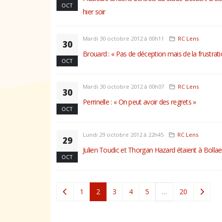
OCT
hier soir
Mardi 30 octobre 2012 à 00h11
RC Lens
30
Brouard : « Pas de déception mais de la frustrati
OCT
Mardi 30 octobre 2012 à 00h07
RC Lens
30
Perrinelle : « On peut avoir des regrets »
OCT
Lundi 29 octobre 2012 à 22h45
RC Lens
29
Julien Toudic et Thorgan Hazard étaient à Bollae
OCT
(current)
1
2
3
4
5
…
20