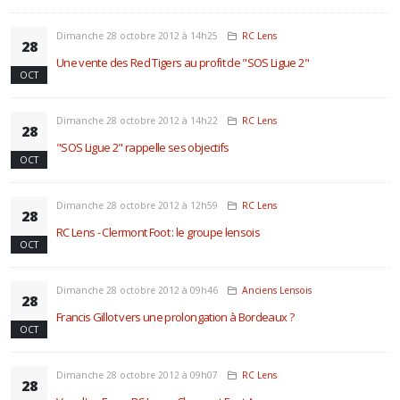
Dimanche 28 octobre 2012 à 14h25
RC Lens
28
Une vente des Red Tigers au profit de "SOS Ligue 2"
OCT
Dimanche 28 octobre 2012 à 14h22
RC Lens
28
"SOS Ligue 2" rappelle ses objectifs
OCT
Dimanche 28 octobre 2012 à 12h59
RC Lens
28
RC Lens - Clermont Foot : le groupe lensois
OCT
Dimanche 28 octobre 2012 à 09h46
Anciens Lensois
28
Francis Gillot vers une prolongation à Bordeaux ?
OCT
Dimanche 28 octobre 2012 à 09h07
RC Lens
28