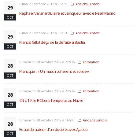
Lundi 29 octobre 2012 à 06h35
Anciens Lensois
29
Raphaël Varane titulaire et vainqueur avec le Real Madrid
OCT
Lundi 29 octobre 2012 à 06h31
Anciens Lensois
29
Francis Gillot déçu de la défaite à Bastia
OCT
Dimanche 28 octobre 2012 à 22h36
Formation
28
Plancque : « Un match cohérent et solide »
OCT
Dimanche 28 octobre 2012 à 22h34
Formation
28
CN U19 : le RC Lens l'emporte au Havre
OCT
Dimanche 28 octobre 2012 à 16h00
Anciens Lensois
28
Eduardo auteur d'un doublé avec Ajaccio
OCT