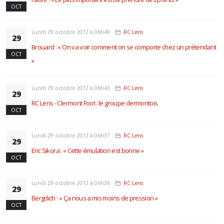
OCT
Lundi 29 octobre 2012 à 06h49
RC Lens
29
Brouard : « On va voir comment on se comporte chez un prétendant
OCT
»
Lundi 29 octobre 2012 à 06h43
RC Lens
29
RC Lens - Clermont Foot : le groupe clermontois
OCT
Lundi 29 octobre 2012 à 06h37
RC Lens
29
Eric Sikora : « Cette émulation est bonne »
OCT
Lundi 29 octobre 2012 à 06h36
RC Lens
29
Bergdich : « Ça nous a mis moins de pression »
OCT