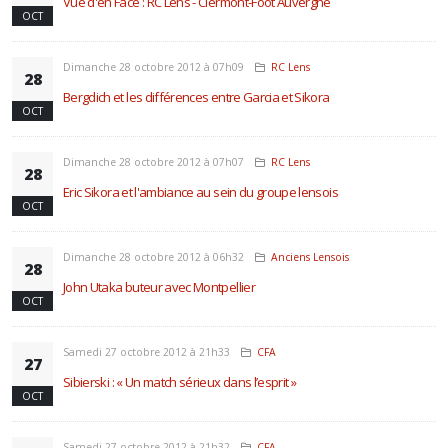
Vue d'en Face : RC Lens - Clermont-Foot Auvergne
OCT
Dimanche 28 octobre 2012 à 07h09
RC Lens
28
Bergdich et les différences entre Garcia et Sikora
OCT
Dimanche 28 octobre 2012 à 07h07
RC Lens
28
Eric Sikora et l'ambiance au sein du groupe lensois
OCT
Dimanche 28 octobre 2012 à 06h32
Anciens Lensois
28
John Utaka buteur avec Montpellier
OCT
Samedi 27 octobre 2012 à 21h33
CFA
27
Sibierski : « Un match sérieux dans l’esprit »
OCT
Samedi 27 octobre 2012 à 21h32
CFA