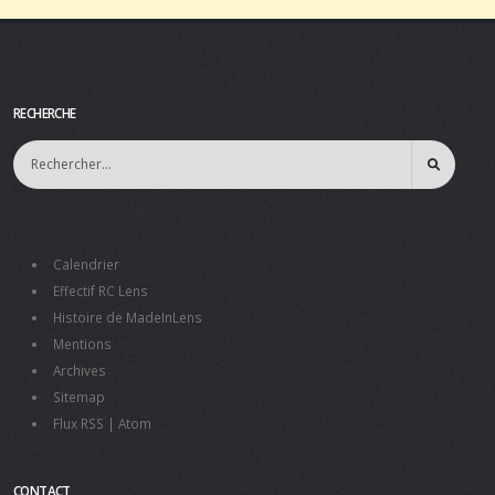
RECHERCHE
Calendrier
Effectif RC Lens
Histoire de MadeInLens
Mentions
Archives
Sitemap
Flux RSS
|
Atom
CONTACT