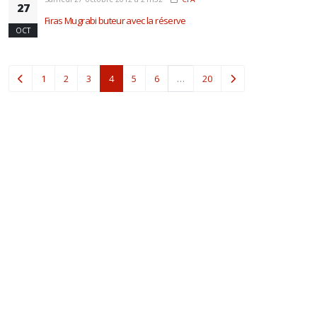
27
Firas Mugrabi buteur avec la réserve
OCT
(current)
1
2
3
4
5
6
…
20