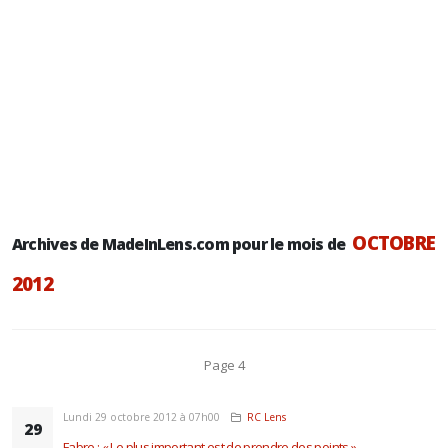
OCTOBRE
Archives de MadeInLens.com pour le mois de
2012
Page 4
Lundi 29 octobre 2012 à 07h00
RC Lens
29
Fabre : « Le plus important est de prendre des points »