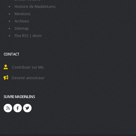
Histoire de MadeInLens
Mentions
Archives
Sitemap
Flux RSS
|
Atom
CONTACT
Contribuer sur MiL
Devenir annonceur
SUIVRE MADEINLENS