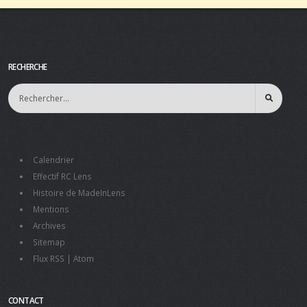
RECHERCHE
Calendrier
Effectif RC Lens
Histoire de MadeInLens
Mentions
Archives
Sitemap
Flux RSS
|
Atom
CONTACT