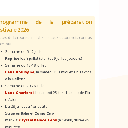
Programme de la préparation
stivale 2026
ates de la reprise, matchs amicaux et tournois connus
 ce jour.
Semaine du 6-12 juillet :
Reprise
les 8 juillet (staff) et 9 juillet (joueurs)
Semaine du 13-18 juillet :
Lens-Boulogne
, le samedi 18 à midi et à huis-clos,
à la Gaillette
Semaine du 20-26 juillet :
Lens-Charleroi
, le samedi 25 à midi, au stade Blin
d'Avion
Du 28 juillet au 1er août :
Stage en Italie et
Como Cup
mar.28 :
Crystal Palace-Lens
(à 19h00, durée 45
minutes)