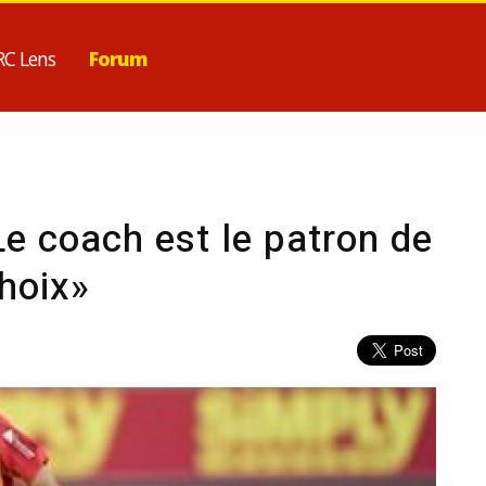
RC Lens
Forum
 Le coach est le patron de
choix»