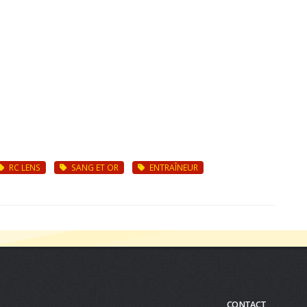
RC LENS
SANG ET OR
ENTRAÎNEUR
CONTACT