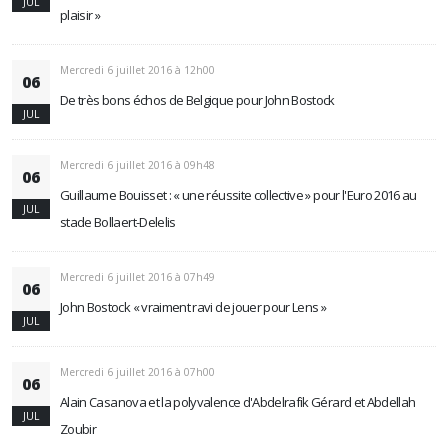
JUL
plaisir »
Mercredi 6 juillet 2016 à 12h00
06
De très bons échos de Belgique pour John Bostock
JUL
Mercredi 6 juillet 2016 à 09h48
06
Guillaume Bouisset : « une réussite collective » pour l'Euro 2016 au
JUL
stade Bollaert-Delelis
Mercredi 6 juillet 2016 à 07h49
06
John Bostock « vraiment ravi de jouer pour Lens »
JUL
Mercredi 6 juillet 2016 à 07h00
06
Alain Casanova et la polyvalence d'Abdelrafik Gérard et Abdellah
JUL
Zoubir