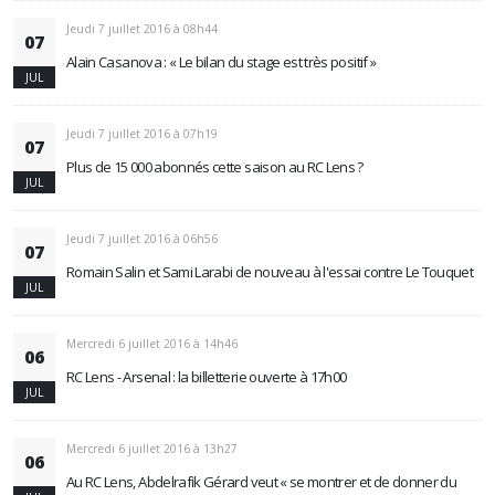
Jeudi 7 juillet 2016 à 08h44
07
Alain Casanova : « Le bilan du stage est très positif »
JUL
Jeudi 7 juillet 2016 à 07h19
07
Plus de 15 000 abonnés cette saison au RC Lens ?
JUL
Jeudi 7 juillet 2016 à 06h56
07
Romain Salin et Sami Larabi de nouveau à l'essai contre Le Touquet
JUL
Mercredi 6 juillet 2016 à 14h46
06
RC Lens - Arsenal : la billetterie ouverte à 17h00
JUL
Mercredi 6 juillet 2016 à 13h27
06
Au RC Lens, Abdelrafik Gérard veut « se montrer et de donner du