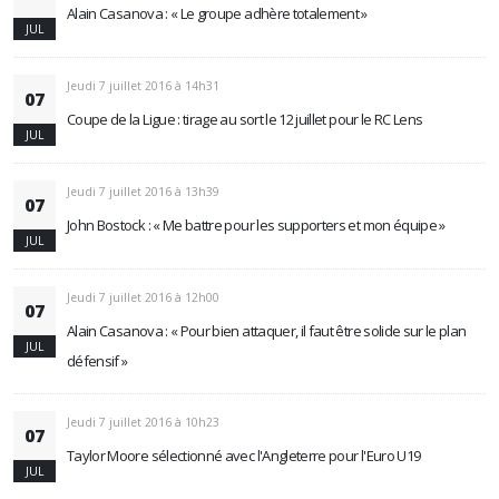
Alain Casanova : « Le groupe adhère totalement »
JUL
Jeudi 7 juillet 2016 à 14h31
07
Coupe de la Ligue : tirage au sort le 12 juillet pour le RC Lens
JUL
Jeudi 7 juillet 2016 à 13h39
07
John Bostock : « Me battre pour les supporters et mon équipe »
JUL
Jeudi 7 juillet 2016 à 12h00
07
Alain Casanova : « Pour bien attaquer, il faut être solide sur le plan
JUL
défensif »
Jeudi 7 juillet 2016 à 10h23
07
Taylor Moore sélectionné avec l'Angleterre pour l'Euro U19
JUL