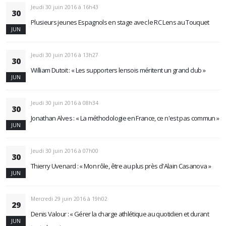
Jeudi 30 juin 2016 à 16h43
30
Plusieurs jeunes Espagnols en stage avec le RC Lens au Touquet
JUN
Jeudi 30 juin 2016 à 13h27
30
William Dutoit : « Les supporters lensois méritent un grand club »
JUN
Jeudi 30 juin 2016 à 08h34
30
Jonathan Alves : « La méthodologie en France, ce n'est pas commun »
JUN
Jeudi 30 juin 2016 à 07h00
30
Thierry Uvenard : « Mon rôle, être au plus près d'Alain Casanova »
JUN
Mercredi 29 juin 2016 à 19h02
29
Denis Valour : « Gérer la charge athlétique au quotidien et durant
JUN