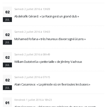
Samedi 2 juillet 2016 à 13h09
02
Abdelrafik Gérard : « Le Racing est un grand club »
JUL
Samedi 2 juillet 2016 à 13h03
02
Mohamed Fofana « très heureux d’avoir signé à Lens »
JUL
Samedi 2 juillet 2016 à 08h49
02
William Dutoit et la « petite taille » de Jérémy Vachoux
JUL
Samedi 2 juillet 2016 à 07h15
02
Alain Casanova : « La période où on fixe toutes les bases »
JUL
Vendredi 1 juillet 2016 à 18h23
01