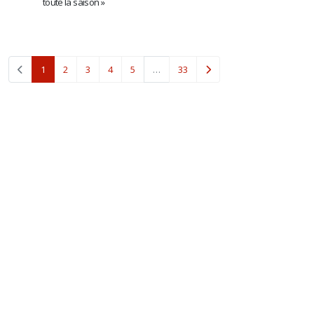
toute la saison »
(current)
1
2
3
4
5
…
33