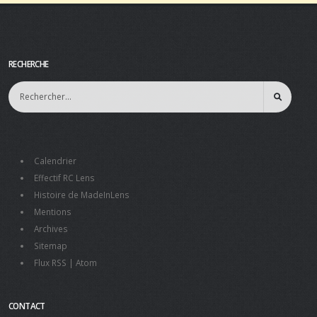
RECHERCHE
Calendrier
Effectif RC Lens
Histoire de MadeInLens
Mentions
Archives
Sitemap
Flux RSS
|
Atom
CONTACT