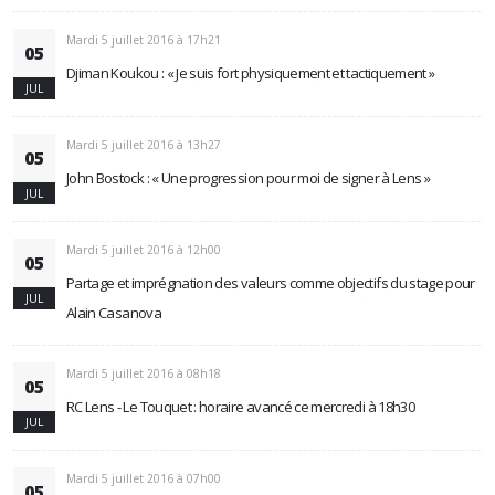
Mardi 5 juillet 2016 à 17h21
05
Djiman Koukou : « Je suis fort physiquement et tactiquement »
JUL
Mardi 5 juillet 2016 à 13h27
05
John Bostock : « Une progression pour moi de signer à Lens »
JUL
Mardi 5 juillet 2016 à 12h00
05
Partage et imprégnation des valeurs comme objectifs du stage pour
JUL
Alain Casanova
Mardi 5 juillet 2016 à 08h18
05
RC Lens - Le Touquet : horaire avancé ce mercredi à 18h30
JUL
Mardi 5 juillet 2016 à 07h00
05