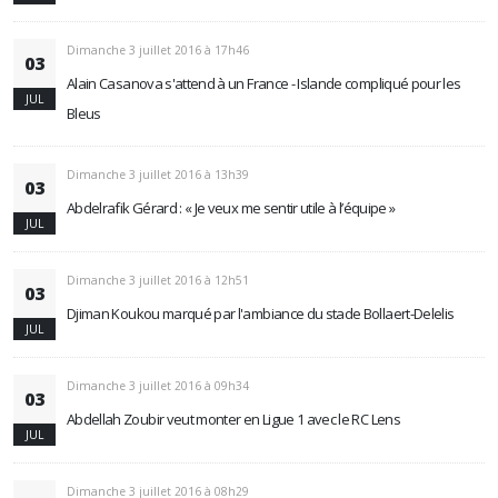
Dimanche 3 juillet 2016 à 17h46
03
Alain Casanova s'attend à un France - Islande compliqué pour les
JUL
Bleus
Dimanche 3 juillet 2016 à 13h39
03
Abdelrafik Gérard : « Je veux me sentir utile à l’équipe »
JUL
Dimanche 3 juillet 2016 à 12h51
03
Djiman Koukou marqué par l'ambiance du stade Bollaert-Delelis
JUL
Dimanche 3 juillet 2016 à 09h34
03
Abdellah Zoubir veut monter en Ligue 1 avec le RC Lens
JUL
Dimanche 3 juillet 2016 à 08h29