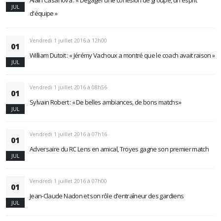
Alain Casanova : « Dégager une cohésion de groupe, un esprit
JUL
d'équipe »
Vendredi 1 juillet 2016 à 12h00
01
William Dutoit : « Jérémy Vachoux a montré que le coach avait raison »
JUL
Vendredi 1 juillet 2016 à 08h56
01
Sylvain Robert : « De belles ambiances, de bons matchs »
JUL
Vendredi 1 juillet 2016 à 07h16
01
Adversaire du RC Lens en amical, Troyes gagne son premier match
JUL
Vendredi 1 juillet 2016 à 07h00
01
Jean-Claude Nadon et son rôle d'entraîneur des gardiens
JUL