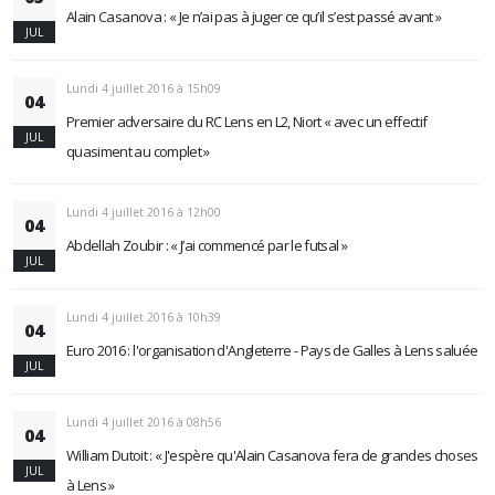
Alain Casanova : « Je n’ai pas à juger ce qu’il s’est passé avant »
JUL
Lundi 4 juillet 2016 à 15h09
04
Premier adversaire du RC Lens en L2, Niort « avec un effectif
JUL
quasiment au complet »
Lundi 4 juillet 2016 à 12h00
04
Abdellah Zoubir : « J’ai commencé par le futsal »
JUL
Lundi 4 juillet 2016 à 10h39
04
Euro 2016 : l'organisation d'Angleterre - Pays de Galles à Lens saluée
JUL
Lundi 4 juillet 2016 à 08h56
04
William Dutoit : « J'espère qu'Alain Casanova fera de grandes choses
JUL
à Lens »