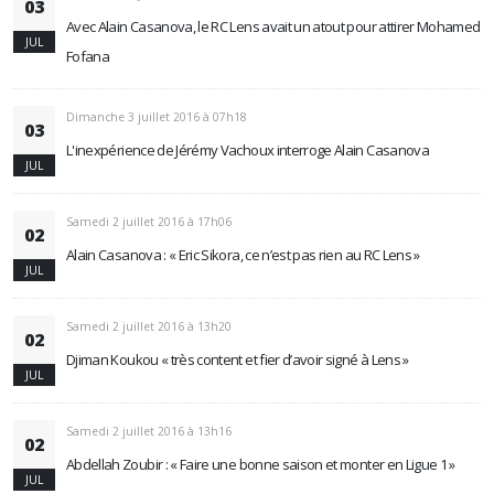
03
Avec Alain Casanova, le RC Lens avait un atout pour attirer Mohamed
JUL
Fofana
Dimanche 3 juillet 2016 à 07h18
03
L'inexpérience de Jérémy Vachoux interroge Alain Casanova
JUL
Samedi 2 juillet 2016 à 17h06
02
Alain Casanova : « Eric Sikora, ce n’est pas rien au RC Lens »
JUL
Samedi 2 juillet 2016 à 13h20
02
Djiman Koukou « très content et fier d’avoir signé à Lens »
JUL
Samedi 2 juillet 2016 à 13h16
02
Abdellah Zoubir : « Faire une bonne saison et monter en Ligue 1 »
JUL