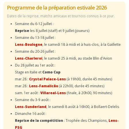
Programme de la préparation estivale 2026
Dates de la reprise, matchs amicaux et tournois connus à ce jour.
Semaine du 6-12 juillet :
Reprise
les 8 juillet (staff) et 9 juillet (joueurs)
Semaine du 13-18 juillet :
Lens-Boulogne
, le samedi 18 à midi et à huis-clos, à la Gaillette
Semaine du 20-26 juillet :
Lens-Charleroi
, le samedi 25 à midi, au stade Blin d'Avion
Du 28 juillet au 1er août :
Stage en Italie et
Como Cup
mar.28 :
Crystal Palace-Lens
(à 19h00, durée 45 minutes)
mar.28 :
Lens-Famalicão
(à 22h00, durée 45 minutes)
sam. 1er août :
Villareal-Lens
(finale, à 20h00, 90 minutes)
Semaine du 3-9 août :
Lens-Sunderland
, le samedi 8 août à 16h00, à Bollaert-Delelis
Dimanche 16 août :
Reprise de la compétition
: Trophée des Champions,
Lens-
PSG