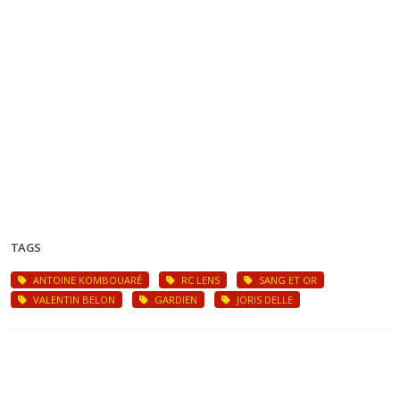
TAGS
ANTOINE KOMBOUARÉ
RC LENS
SANG ET OR
VALENTIN BELON
GARDIEN
JORIS DELLE