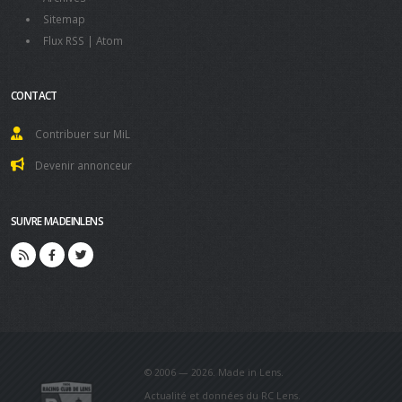
Sitemap
Flux RSS
|
Atom
CONTACT
Contribuer sur MiL
Devenir annonceur
SUIVRE MADEINLENS
© 2006 — 2026. Made in Lens.
Actualité et données du RC Lens.