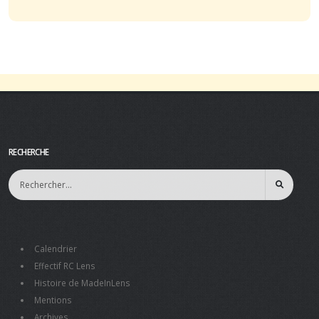
RECHERCHE
Calendrier
Effectif RC Lens
Histoire de MadeInLens
Mentions
Archives