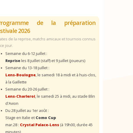
Programme de la préparation
stivale 2026
ates de la reprise, matchs amicaux et tournois connus
 ce jour.
Semaine du 6-12 juillet :
Reprise
les 8 juillet (staff) et 9 juillet (joueurs)
Semaine du 13-18 juillet :
Lens-Boulogne
, le samedi 18 à midi et à huis-clos,
à la Gaillette
Semaine du 20-26 juillet :
Lens-Charleroi
, le samedi 25 à midi, au stade Blin
d'Avion
Du 28 juillet au 1er août :
Stage en Italie et
Como Cup
mar.28 :
Crystal Palace-Lens
(à 19h00, durée 45
minutes)