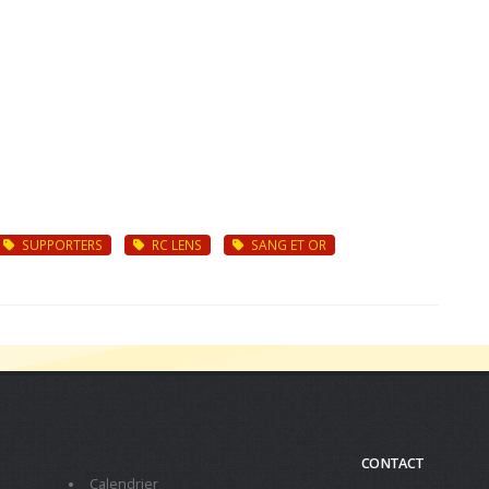
SUPPORTERS
RC LENS
SANG ET OR
CONTACT
Calendrier