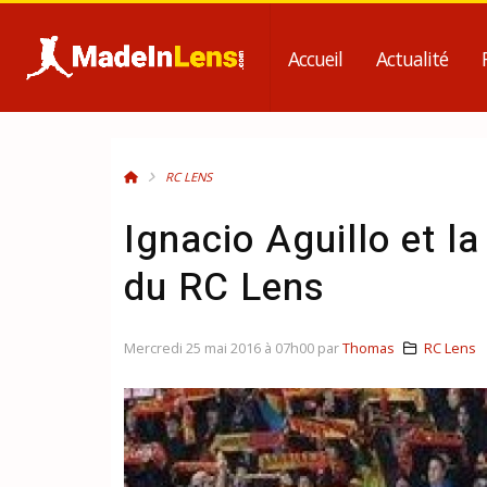
Accueil
Actualité
RC LENS
Ignacio Aguillo et l
du RC Lens
Mercredi 25 mai 2016 à 07h00 par
Thomas
RC Lens