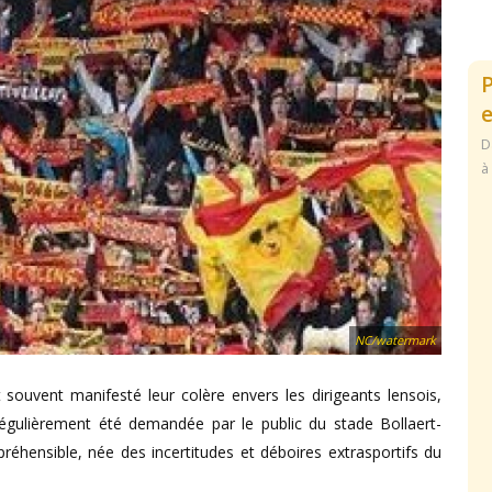
e
D
à
NC/watermark
souvent manifesté leur colère envers les dirigeants lensois,
gulièrement été demandée par le public du stade Bollaert-
préhensible, née des incertitudes et déboires extrasportifs du