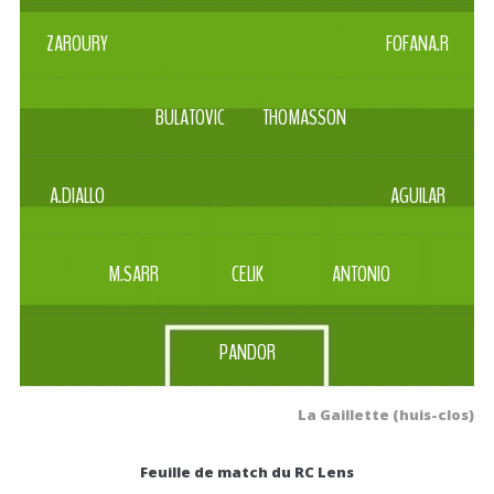
ZAROURY
FOFANA.R
BULATOVIC
THOMASSON
A.DIALLO
AGUILAR
M.SARR
CELIK
ANTONIO
PANDOR
La Gaillette (huis-clos)
Feuille de match du RC Lens