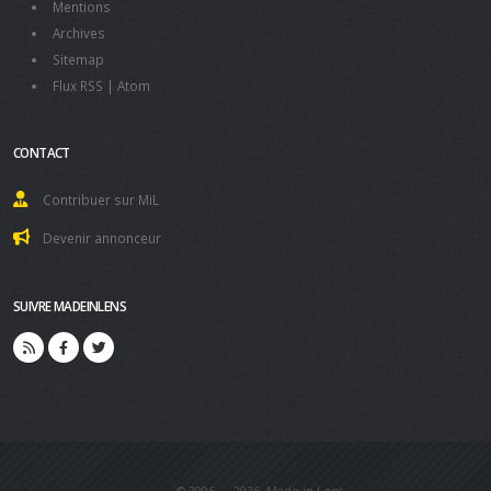
Mentions
Archives
Sitemap
Flux RSS
|
Atom
CONTACT
Contribuer sur MiL
Devenir annonceur
SUIVRE MADEINLENS