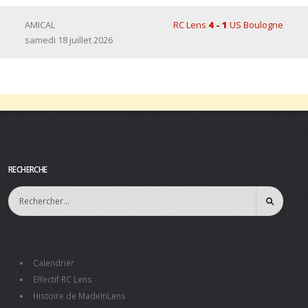
AMICAL
RC Lens
4 - 1
US Boulogne
samedi 18 juillet 2026
RECHERCHE
Calendrier
Effectif RC Lens
Histoire de MadeInLens