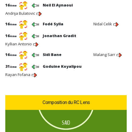
16
Neil El Aynaoui
ème
Andrija Bulatovic
16
Fodé Sylla
Nidal Celik
ème
16
Jonathan Gradit
ème
Kyllian Antonio
16
Sidi Bane
Malang Sarr
ème
31
Goduine Koyalipou
ème
Rayan Fofana
Composition du RC Lens
SAID