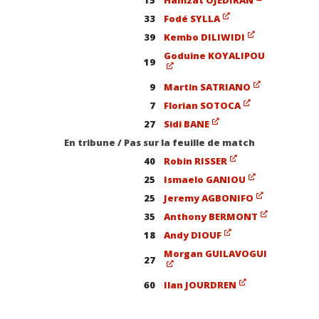
15
Hamzat OJEDIRAN
33
Fodé SYLLA
39
Kembo DILIWIDI
Goduine KOYALIPOU
19
9
Martin SATRIANO
7
Florian SOTOCA
27
Sidi BANE
En tribune / Pas sur la feuille de match
40
Robin RISSER
25
Ismaelo GANIOU
25
Jeremy AGBONIFO
35
Anthony BERMONT
18
Andy DIOUF
Morgan GUILAVOGUI
27
60
Ilan JOURDREN