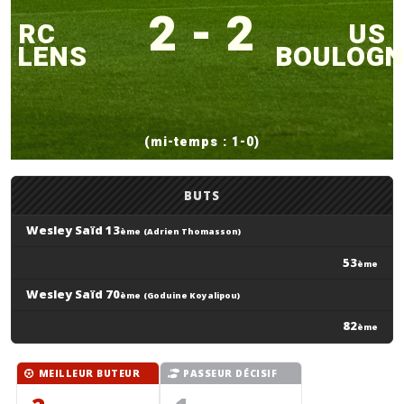
2 - 2
RC
US
LENS
BOULOGN
(mi-temps : 1-0)
BUTS
Wesley Saïd 13
ème
(Adrien Thomasson)
53
ème
Wesley Saïd 70
ème
(Goduine Koyalipou)
82
ème
MEILLEUR BUTEUR
PASSEUR DÉCISIF