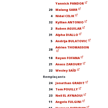
Yannick PANDOR
20
Malang SARR
4
Nidal CELIK
32
Kyllian ANTONIO
2
Ruben AGUILAR
31
Alpha DIALLO
5
Andrija BULATOVIC
Adrien THOMASSON
28
18
Rayan FOFANA
21
Anass ZAROURY
22
Wesley SAÏD
Remplaçants
24
Jonathan GRADIT
34
Tom POUILLY
23
Neil EL AYNAOUI
11
Angelo FULGINI