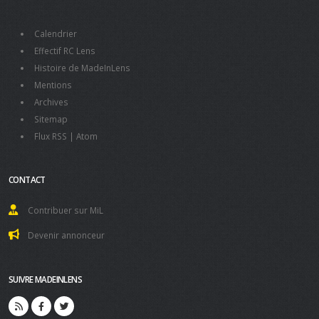
Calendrier
Effectif RC Lens
Histoire de MadeInLens
Mentions
Archives
Sitemap
Flux RSS
|
Atom
CONTACT
Contribuer sur MiL
Devenir annonceur
SUIVRE MADEINLENS