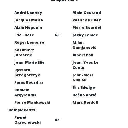
André Lannoy
Alain Gouraud
Jacques Marie
Patrick Brulez
Alain Hopquin
Pierre Bourdel
Eric Lhote
63'
Jacky Lemée
Roger Lemerre
Milan
Damjanović
Kazimierz
Juraszek
Albert Poli
Jean-Marie Elie
Jean-Yves Le
Coeur
Ryszard
Grzegorczyk
Jean-Marc
Guillou
Fares Bousdira
Éric Edwige
Romain
Argyroudis
Boško Antić
Pierre Mankowski
Marc Berdoll
Remplaçants
Paweł
63'
Orzechowski