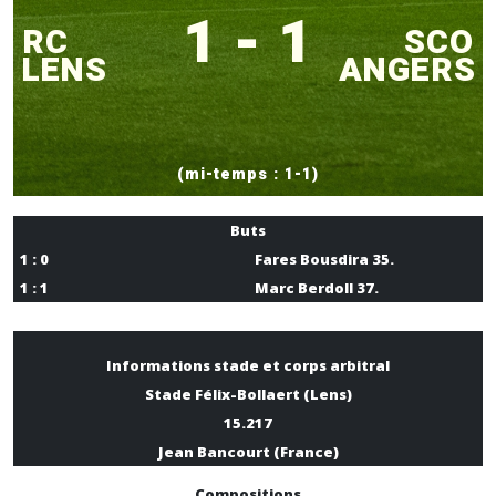
1 - 1
RC
SCO
LENS
ANGERS
(mi-temps : 1-1)
Buts
1 : 0
Fares Bousdira 35.
1 : 1
Marc Berdoll 37.
Informations stade et corps arbitral
Stade Félix-Bollaert (Lens)
15.217
Jean Bancourt (France)
Compositions