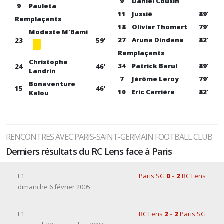
9
Daniel Cousin
9
Pauleta
11
Jussiê
89'
Remplaçants
18
Olivier Thomert
79'
Modeste M'Bami
27
Aruna Dindane
82'
23
59'
Remplaçants
Christophe
34
Patrick Barul
89'
24
46'
Landrin
7
Jérôme Leroy
79'
Bonaventure
15
46'
10
Eric Carrière
82'
Kalou
RENCONTRES AVEC PARIS-SAINT-GERMAIN FOOTBALL CLUB
Derniers résultats du RC Lens face à Paris
L1
Paris SG
0 - 2
RC Lens
dimanche 6 février 2005
L1
RC Lens
2 - 2
Paris SG