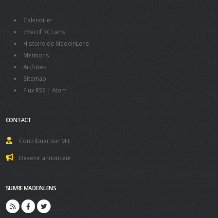
Calendrier
Effectif RC Lens
Histoire de MadeInLens
Mentions
Archives
Sitemap
Flux RSS
|
Atom
CONTACT
Contribuer sur MiL
Devenir annonceur
SUIVRE MADEINLENS