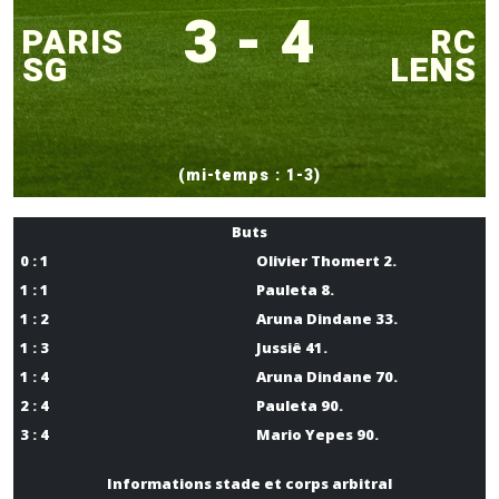
3 - 4
PARIS
RC
SG
LENS
(mi-temps : 1-3)
Buts
0 : 1
Olivier Thomert 2.
1 : 1
Pauleta 8.
1 : 2
Aruna Dindane 33.
1 : 3
Jussiê 41.
1 : 4
Aruna Dindane 70.
2 : 4
Pauleta 90.
3 : 4
Mario Yepes 90.
Informations stade et corps arbitral