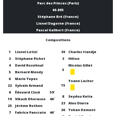
Parc des Princes (Paris)
40.895
Stéphane Bré (France)
Lionel Dagorne (France)
Pascal Galibert (France)
Compositions
1
Lionel Letizi
30
Charles Itandje
2
Stéphane Pichot
3
Hilton
4
David Rozehnal
Nicolas Gillet
5
5
Bernard Mendy
6
Mario Yepes
Yoann Lachor
15
22
Sylvain Armand
8
Édouard Cissé
59'
8
Seydou Keita
10
Vikash Dhorasoo
46'
23
Alou Diarra
25
Jérôme Rothen
26
Yohan Demont
7
Fabrice Pancrate
46'