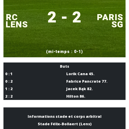
2 - 2
RC
PARIS
LENS
SG
(mi-temps : 0-1)
Buts
0 : 1
Lorik Cana 45.
0 : 2
Fabrice Pancrate 77.
1 : 2
Jacek Bąk 82.
2 : 2
Hilton 86.
Informations stade et corps arbitral
Stade Félix-Bollaert (Lens)