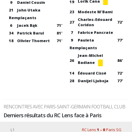
Lorik Cana
19
9
Daniel Cousin
21
John Utaka
23
Modeste M'Bami
Remplaçants
Charles-Edouard
27
72'
Coridon
6
Jacek Bąk
71'
7
Fabrice Pancrate
34
Patrick Barul
81'
9
Pauleta
77'
18
Olivier Thomert
71'
Remplaçants
Jean-Michel
26
86'
Badiane
14
Édouard Cissé
72'
28
Danijel Ljuboja
77'
RENCONTRES AVEC PARIS-SAINT-GERMAIN FOOTBALL CLUB
Derniers résultats du RC Lens face à Paris
L1
RC Lens
1 - 0
Paris SG