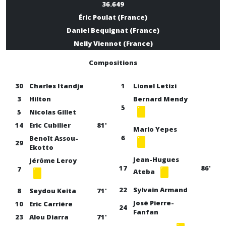
36.649
Éric Poulat (France)
Daniel Bequignat (France)
Nelly Viennot (France)
Compositions
30
Charles Itandje
1
Lionel Letizi
3
Hilton
Bernard Mendy
5
5
Nicolas Gillet
14
Eric Cubilier
81'
Mario Yepes
6
Benoît Assou-
29
Ekotto
Jean-Hugues
Jérôme Leroy
17
86'
7
Ateba
22
Sylvain Armand
8
Seydou Keita
71'
José Pierre-
10
Eric Carrière
24
Fanfan
23
Alou Diarra
71'