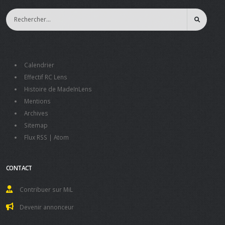
Calendrier
Effectif RC Lens
Histoire de MadeInLens
Mentions
Archives
Sitemap
Flux RSS
|
Atom
CONTACT
Contribuer sur MiL
Devenir annonceur