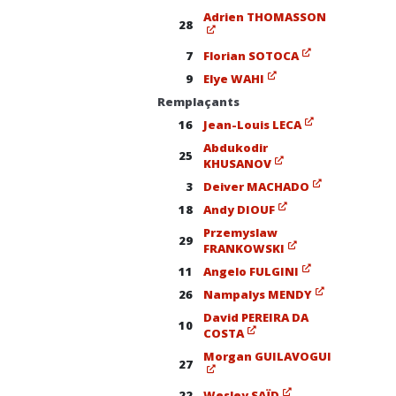
Adrien THOMASSON
28
7
Florian SOTOCA
9
Elye WAHI
Remplaçants
16
Jean-Louis LECA
Abdukodir
25
KHUSANOV
3
Deiver MACHADO
18
Andy DIOUF
Przemyslaw
29
FRANKOWSKI
11
Angelo FULGINI
26
Nampalys MENDY
David PEREIRA DA
10
COSTA
Morgan GUILAVOGUI
27
22
Wesley SAÏD