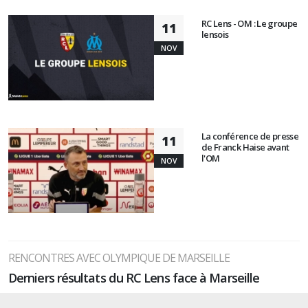
RC Lens - OM : Le groupe
11
lensois
NOV
La conférence de presse
11
de Franck Haise avant
l'OM
NOV
RENCONTRES AVEC OLYMPIQUE DE MARSEILLE
Derniers résultats du RC Lens face à Marseille