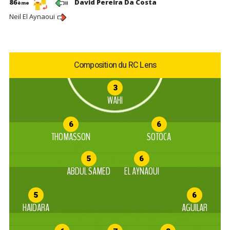
86
David Pereira Da Costa
ème
Neil El Aynaoui
Composition du RC Lens
3
WAHI
6
6
THOMASSON
SOTOCA
5
6
ABDUL SAMED
EL AYNAOUI
5
6
HAIDARA
AGUILAR