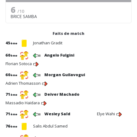
6
/10
BRICE SAMBA
Faits de match
45
Jonathan Gradit
ème
60
Angelo Fulgini
ème
Florian Sotoca
60
Morgan Guilavogui
ème
Adrien Thomasson
71
Deiver Machado
ème
Massadio Haïdara
71
Wesley Saïd
Elye Wahi
ème
76
Salis Abdul Samed
ème