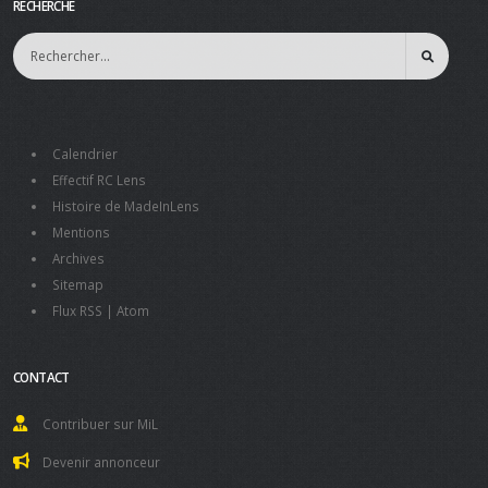
RECHERCHE
Calendrier
Effectif RC Lens
Histoire de MadeInLens
Mentions
Archives
Sitemap
Flux RSS
|
Atom
CONTACT
Contribuer sur MiL
Devenir annonceur