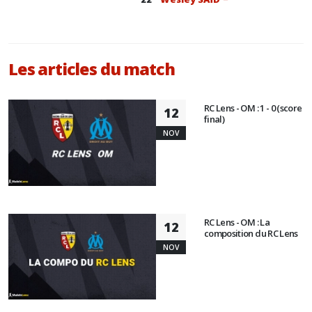
Les articles du match
RC Lens - OM : 1 - 0 (score
12
final)
NOV
RC Lens - OM : La
12
composition du RC Lens
NOV