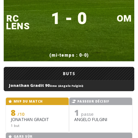
1 - 0
RC
OM
LENS
(mi-temps : 0-0)
BUTS
Jonathan Gradit 90
ème
(Angelo Fulgini)
MVP DU MATCH
PASSEUR DÉCISIF
8
1
/10
passe
JONATHAN GRADIT
ANGELO FULGINI
1 but
GARS SÛR