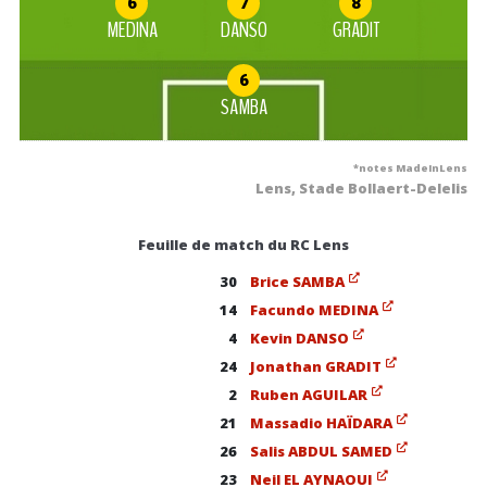
6
7
8
MEDINA
DANSO
GRADIT
6
SAMBA
*notes MadeInLens
Lens, Stade Bollaert-Delelis
Feuille de match du RC Lens
30
Brice SAMBA
14
Facundo MEDINA
4
Kevin DANSO
24
Jonathan GRADIT
2
Ruben AGUILAR
21
Massadio HAÏDARA
26
Salis ABDUL SAMED
23
Neil EL AYNAOUI