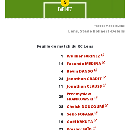
5
FARINEZ
*notes MadeInLens
Lens, Stade Bollaert-Delelis
Feuille de match du RC Lens
1
Wuilker FARINEZ
14
Facundo MEDINA
4
Kevin DANSO
24
Jonathan GRADIT
11
Jonathan CLAUSS
Przemyslaw
29
FRANKOWSKI
28
Cheick DOUCOURÉ
8
Seko FOFANA
10
Gaël KAKUTA
22
Wesley SAÏD