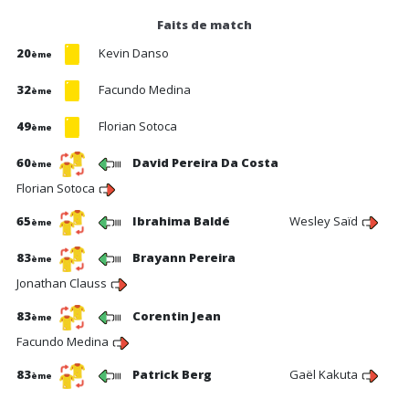
Faits de match
20
Kevin Danso
ème
32
Facundo Medina
ème
49
Florian Sotoca
ème
60
David Pereira Da Costa
ème
Florian Sotoca
65
Ibrahima Baldé
Wesley Saïd
ème
83
Brayann Pereira
ème
Jonathan Clauss
83
Corentin Jean
ème
Facundo Medina
83
Patrick Berg
Gaël Kakuta
ème