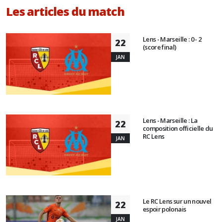
Les articles du match
Lens - Marseille : 0 - 2
22
(score final)
JAN
Lens - Marseille : La
22
composition officielle du
RC Lens
JAN
Le RC Lens sur un nouvel
22
espoir polonais
JAN