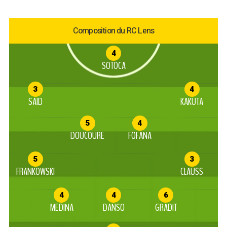
Composition du RC Lens
4
SOTOCA
3
4
SAID
KAKUTA
5
4
DOUCOURE
FOFANA
5
3
FRANKOWSKI
CLAUSS
4
4
6
MEDINA
DANSO
GRADIT