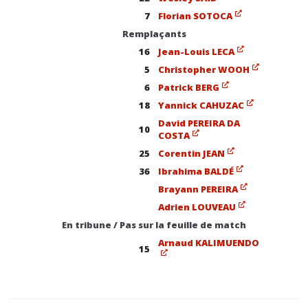
7
Florian SOTOCA
Remplaçants
16
Jean-Louis LECA
5
Christopher WOOH
6
Patrick BERG
18
Yannick CAHUZAC
David PEREIRA DA
10
COSTA
25
Corentin JEAN
36
Ibrahima BALDÉ
Brayann PEREIRA
Adrien LOUVEAU
En tribune / Pas sur la feuille de match
Arnaud KALIMUENDO
15