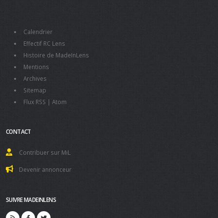
Calendrier
Effectif RC Lens
Histoire de MadeInLens
Mentions
Archives
Sitemap
Flux RSS
|
Atom
CONTACT
Contribuer sur MiL
Devenir annonceur
SUIVRE MADEINLENS