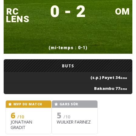
0 - 2
RC
OM
LENS
(mi-temps : 0-1)
BUTS
(s.p.) Payet 34
ème
Bakambu 77
ème
MVP DU MATCH
GARS SÛR
6
5
/10
/10
JONATHAN
WUILKER FARINEZ
GRADIT