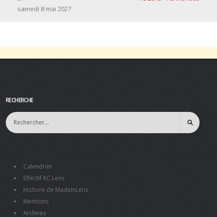
samedi 8 mai 2027
RECHERCHE
Calendrier
Effectif RC Lens
Histoire de MadeInLens
Mentions
Archives