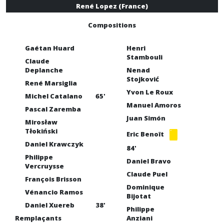
René Lopez (France)
Compositions
Gaétan Huard
Henri
Stambouli
Claude
Deplanche
Nenad
Stojković
René Marsiglia
Yvon Le Roux
Michel Catalano
65'
Manuel Amoros
Pascal Zaremba
Juan Simón
Mirosław
Tłokiński
Eric Benoît
Daniel Krawczyk
84'
Philippe
Daniel Bravo
Vercruysse
Claude Puel
François Brisson
Dominique
Vénancio Ramos
Bijotat
Daniel Xuereb
38'
Philippe
Remplaçants
Anziani