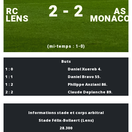
2 - 2
RC
AS
LENS
MONACO
(mi-temps : 1-0)
Buts
1 : 0
Daniel Xuereb 4.
1 : 1
Daniel Bravo 55.
1 : 2
Philippe Anziani 86.
2 : 2
Claude Deplanche 89.
Informations stade et corps arbitral
Stade Félix-Bollaert (Lens)
28.300