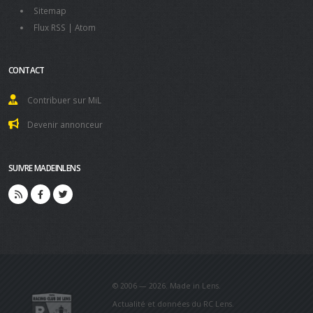
Sitemap
Flux RSS
|
Atom
CONTACT
Contribuer sur MiL
Devenir annonceur
SUIVRE MADEINLENS
© 2006 — 2026. Made in Lens.
Actualité et données du RC Lens.