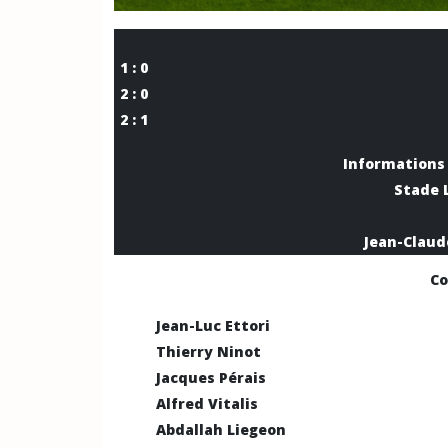
1 : 0
2 : 0
2 : 1
Informations 
Stade L
Jean-Claud
Co
Jean-Luc Ettori
Thierry Ninot
Jacques Pérais
Alfred Vitalis
Abdallah Liegeon