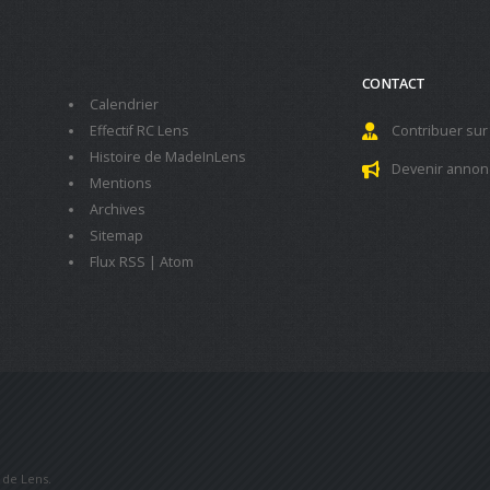
CONTACT
Calendrier
Effectif RC Lens
Contribuer sur
Histoire de MadeInLens
Devenir annon
Mentions
Archives
Sitemap
Flux RSS
|
Atom
b de Lens.