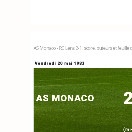
AS Monaco - RC Lens 2-1 : score, buteurs et feuille
Vendredi 20 mai 1983
2
AS MONACO
(mi