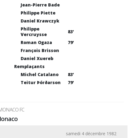
Jean-Pierre Bade
Philippe Piette
Daniel Krawczyk
Philippe
83'
Vercruysse
Roman Ogaza
79'
François Brisson
Daniel Xuereb
Remplaçants
Michel Catalano
83'
Teitur Þórðarson
79'
 MONACO FC
 Monaco
samedi 4 décembre 1982