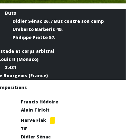
Buts
Didier Sénac 26. / But contre son camp
Umberto Barberis 49.
Philippe Piette 57.
stade et corps arbitral
ouis II (Monaco)
3.431
e Bourgeois (France)
mpositions
Francis Hédoire
Alain Tirloit
Herve Flak
76'
Didier Sénac