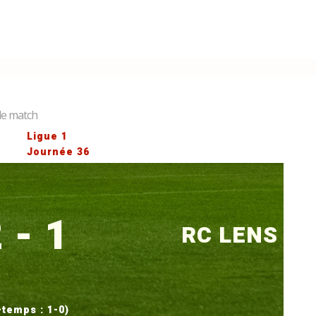
 de match
Ligue 1
Journée 36
 - 1
RC LENS
-temps : 1-0)