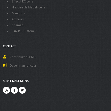
Effectif RC Lens
Histoire de MadeInLens
Mentions
Archives
Sitemap
Flux RSS
|
Atom
CONTACT
Contribuer sur MiL
Devenir annonceur
SUIVRE MADEINLENS