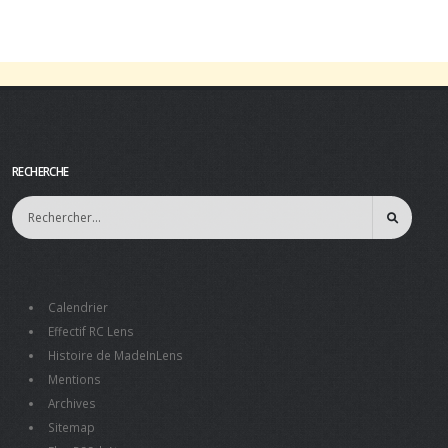
RECHERCHE
Calendrier
Effectif RC Lens
Histoire de MadeInLens
Mentions
Archives
Sitemap