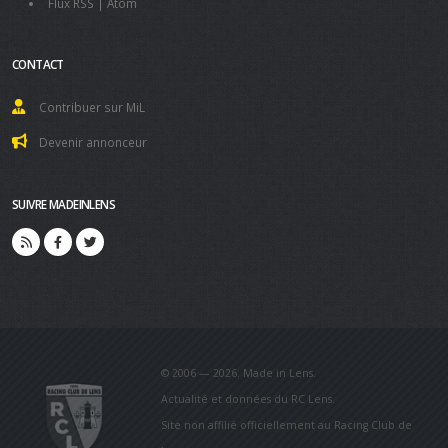
Flux RSS
|
Atom
CONTACT
Contribuer sur MiL
Devenir annonceur
SUIVRE MADEINLENS
© 2006 — 2026. Made in Lens.
Actualité et données du RC Lens.
Site non affilié officiellement au Racing Club de