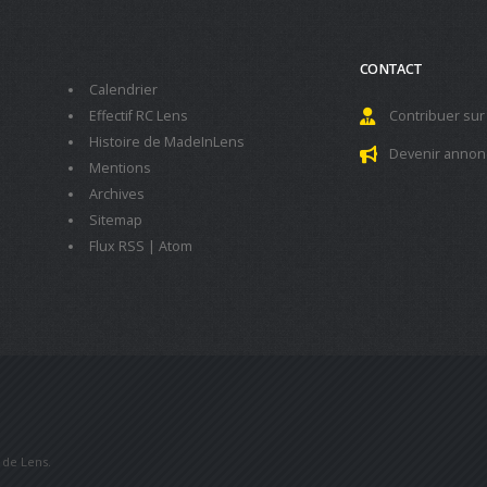
CONTACT
Calendrier
Effectif RC Lens
Contribuer sur
Histoire de MadeInLens
Devenir annon
Mentions
Archives
Sitemap
Flux RSS
|
Atom
b de Lens.