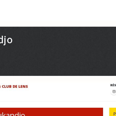
djo
RÉ
 CLUB DE LENS
ukandjo
P