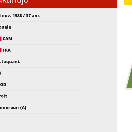
2 nov. 1988 / 37 ans
ouala
CAM
FRA
ttaquant
T
OD
roit
ameroun (A)