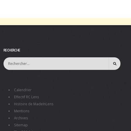
RECHERCHE
Calendrier
Effectif RC Lens
Histoire de MadeInLens
Mentions
Archives
Sitemap