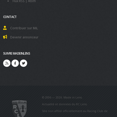
Flux RSS
|
Atom
CONTACT
Contribuer sur MiL
Devenir annonceur
SUIVRE MADEINLENS
© 2006 — 2026. Made in Lens.
Actualité et données du RC Lens.
Site non affilié officiellement au Racing Club de